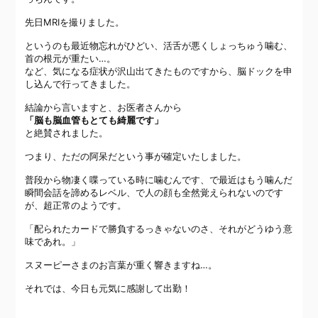
先日MRIを撮りました。
というのも最近物忘れがひどい、活舌が悪くしょっちゅう噛む、
首の根元が重たい…。
など、気になる症状が沢山出てきたものですから、脳ドックを申
し込んで行ってきました。
結論から言いますと、お医者さんから
「脳も脳血管もとても綺麗です」
と絶賛されました。
つまり、ただの阿呆だという事が確定いたしました。
普段から物凄く喋っている時に噛むんです、で最近はもう噛んだ
瞬間会話を諦めるレベル、で人の顔も全然覚えられないのです
が、超正常のようです。
「配られたカードで勝負するっきゃないのさ、それがどうゆう意
味であれ。」
スヌーピーさまのお言葉が重く響きますね…。
それでは、今日も元気に感謝して出勤！