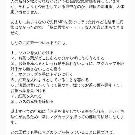
人の名前を覚えられないという社会的な致命傷も持っています
が、それよりも今何をしている最中なのか、昨日の晩御飯、大体
思い出せません。
あまりにあまりなので先日MRIを受けに行ったけれども結果に異
常はなかったので、「脳に異常が・・・」なんて言い訳もできま
せん。
ちなみに紅茶一ついれるのにも、
１、ヤカンを火にかける
２、お茶っ葉がどこにあるか分からずにうろうろする
３、お茶を淹れるという行動を忘れないように、マグカップを絶
対手から離さないことを誓う
４、マグカップを手にトイレに行く
５、紅茶を入れようとしていることを忘れる
６、沸騰の音にかろうじて気づき、慌ててお茶っ葉を探す７５、
お茶っ葉を見つける
７、紅茶を入れる
８、ガスの元栓を締める
以上すべての行動に「お湯を沸かしている事を忘れる」という危
険性があるため、常にマグカップを持っての部屋間移動になりま
す。
どの工程でも手にマグカップを持っていることに気づけば、