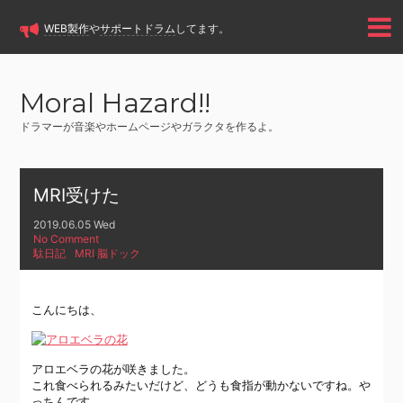
WEB製作
や
サポートドラム
してます。
Moral Hazard!!
ドラマーが音楽やホームページやガラクタを作るよ。
MRI受けた
2019.06.05 Wed
No Comment
駄日記
MRI
,
脳ドック
こんにちは、
アロエベラの花が咲きました。
これ食べられるみたいだけど、どうも食指が動かないですね。や
っちんです。