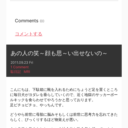
Comments
(0)
コメントする
あの人の笑～顔も思～い出せないの～
2011.09.23 Fri
1 Comment
駄日記
MRI
こんにちは、下駄箱に靴を入れるためにちょうど足を置くところ
に毎日犬がヨダレを垂らしていくので、近く地獄のサッカーボー
ルキックを食らわせてやろうかと思っております。
足ビチョビチョ、やっちんです。
どうやら前世に母胎に脳みそもしくは前世に思考力を忘れてきた
らしく、びっくりするほど物覚えが悪い。