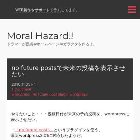
WEB製作
や
サポートドラム
してます。
Moral Hazard!!
ドラマーが音楽やホームページやガラクタを作るよ。
no future postsで未来の投稿を表示させ
たい
2010.11.05 Fri
1 Comment
wordpress
no future post
,
plugin
,
wordpress
やりたいこと・・・投稿日付が未来の予約投稿を、wordpressに
表示させたい。
・
「no future posts」
というプラグインを使う。
最近wordpress3.01に対応したようだ。