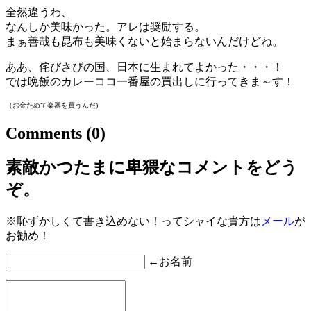
全然違うわ、
なんしか美味かった。アレは奨励する。
まぁ善哉も昆布も美味くないと始まらないんだけどね。
ああ、侘びさびの国、日本に生まれてよかった・・・！
では晩飯のカレーココ一番屋の買出しに行ってきま～す！
（お金ためて楽器を買うんだ)
Comments
(0)
素敵かつたまに卑猥なコメントをどう
ぞ。
※恥ずかしくて書き込めない！ってシャイな貴方は
メール
が
お勧め！
←お名前