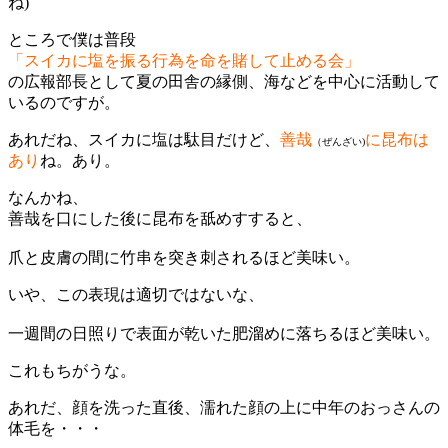
ね)
ところで僕は普段
「スイカに塩を振る行為を命を賭して止める会」
の広報部長として夏の田舎の縁側、海などを中心に活動して
いるのですが。
あれだね、スイカに塩は駄目だけど、
善哉
に昆布は
（ぜんざい)
あり
ね。あり。
なんかね、
善哉を口にした後に昆布を舐めすすると、
爪と皮膚の間に竹串を突き刺されるほど美味い。
いや、この表現は適切ではないな、
一週間の日照りで表面が乾いた肥溜めに落ちるほど美味い。
これもちがうな。
あれだ、顔を洗った直後、濡れた顔の上に中年のおっさんの
体毛を・・・