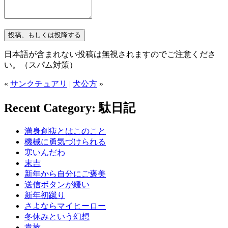
日本語が含まれない投稿は無視されますのでご注意くださ
い。（スパム対策）
«
サンクチュアリ
|
犬公方
»
Recent Category: 駄日記
満身創痍とはこのこと
機械に勇気づけられる
寒いんだわ
末吉
新年から自分にご褒美
送信ボタンが緩い
新年初蹴り
さよならマイヒーロー
冬休みという幻想
貴族