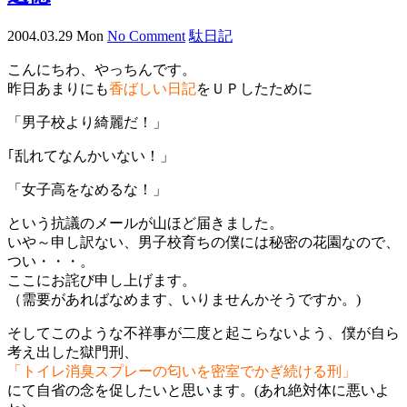
2004.03.29 Mon
No Comment
駄日記
こんにちわ、やっちんです。
昨日あまりにも
香ばしい日記
をＵＰしたために
「男子校より綺麗だ！」
｢乱れてなんかいない！」
「女子高をなめるな！」
という抗議のメールが山ほど届きました。
いや～申し訳ない、男子校育ちの僕には秘密の花園なので、
つい・・・。
ここにお詫び申し上げます。
（需要があればなめます、いりませんかそうですか。)
そしてこのような不祥事が二度と起こらないよう、僕が自ら
考え出した獄門刑、
「トイレ消臭スプレーの匂いを密室でかぎ続ける刑」
にて自省の念を促したいと思います。(あれ絶対体に悪いよ