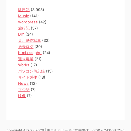
駄日記
(3,998)
Music
(141)
wordpress
(42)
旅行記
(37)
DIY
(34)
犬、動物写真
(32)
過去ログ
(30)
html,css,php
(24)
週末農業
(21)
Works
(17)
パソコン備忘録
(15)
サイト製作
(13)
News
(12)
マジ話
(7)
映像
(7)
copyright A.D.0 - 2026 | モラルハザードは年中無休、0:00～24:00までが