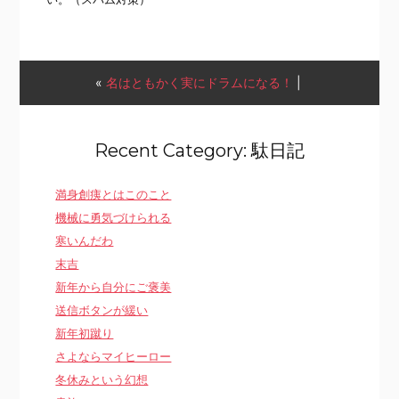
«
名はともかく実にドラムになる！
|
Recent Category: 駄日記
満身創痍とはこのこと
機械に勇気づけられる
寒いんだわ
末吉
新年から自分にご褒美
送信ボタンが緩い
新年初蹴り
さよならマイヒーロー
冬休みという幻想