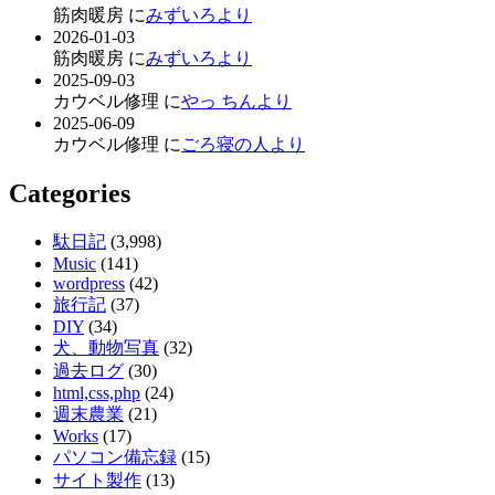
筋肉暖房 に
みずいろより
2026-01-03
筋肉暖房 に
みずいろより
2025-09-03
カウベル修理 に
やっ ちんより
2025-06-09
カウベル修理 に
ごろ寝の人より
Categories
駄日記
(3,998)
Music
(141)
wordpress
(42)
旅行記
(37)
DIY
(34)
犬、動物写真
(32)
過去ログ
(30)
html,css,php
(24)
週末農業
(21)
Works
(17)
パソコン備忘録
(15)
サイト製作
(13)