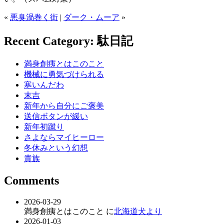
«
悪臭渦巻く街
|
ダーク・ムーア
»
Recent Category: 駄日記
満身創痍とはこのこと
機械に勇気づけられる
寒いんだわ
末吉
新年から自分にご褒美
送信ボタンが緩い
新年初蹴り
さよならマイヒーロー
冬休みという幻想
貴族
Comments
2026-03-29
満身創痍とはこのこと に
北海道犬より
2026-01-03