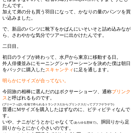
たんです。
加えて弟の分も買う羽目になって、かなりの量のパンツを買
い込みました。
で、新品のパンツに靴下をかばんにいそいそと詰め込みなが
ら、さわやかな気分でツアーに出かけたんです。
二日目。
初日のライブが終わって、水戸から東京に移動する日。
外人俳優並みにモーニングシャワーシーンを決めた僕は朝日
をバックに購入した
スキャンティ
に足を通します。
明らかにサイズが合ってない。
今回旅の相棒に選んだのはボクサーショーツ、通称
ブリンク
ス
と呼ばれるものです。
(ブリーフっぽい生地で作られるトランクスだからブリンクスだってブフフゲラゲラ)
普通にMサイズを購入したはずなのに、ピティピティなんで
す。
いや、ナニがどうとかじゃなくて
、胴回りから足
(あらゆる意味で)
回りからとにかく小さいのです。