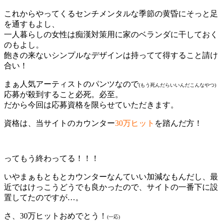
これからやってくるセンチメンタルな季節の黄昏にそっと足
を通すもよし、
一人暮らしの女性は痴漢対策用に家のベランダに干しておく
のもよし。
飽きの来ないシンプルなデザインは持ってて得すること請け
合い！
まぁ人気アーティストのパンツなので
(もう死んだらいいんだこんなやつ)
応募が殺到すること必死。必至。
だから今回は応募資格を限らせていただきます。
資格は、当サイトのカウンター
30万ヒット
を踏んだ方！
ってもう終わってる！！！
いやまぁもともとカウンターなんていい加減なもんだし、最
近ではけっこうどうでも良かったので、サイトの一番下に設
置してたのですが…。
さ、30万ヒットおめでとう！
(一応)