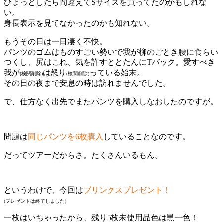
ひょっとしたら間違えてSサイズを買ってたのかもしれな
い。
身長表示を見てなかったのかも知れない。
もうその日は一日凄く不快。
パンツのゴムはものすごい勢いで我が柳のごとき腰に食らい
つくし、尻はこれ、気を許すととたんにTバック。愛すべき
我が
は怒り
っている始末。
(検閲削除)
(検閲削除)
その日の夜まで安息の時は訪れませんでした。
で、仕方なく出先でまたパンツを購入しなおしたのですが。
問題は
同じパンツを6枚購入
していることなのです。
だってツアーだからさ。たくさんいるもん。
というわけで、今回は
ブリンクスプレゼント！
(プレゼントは終了しました)
一枚はいちゃったから、残り5枚未使用品色は黒一色！