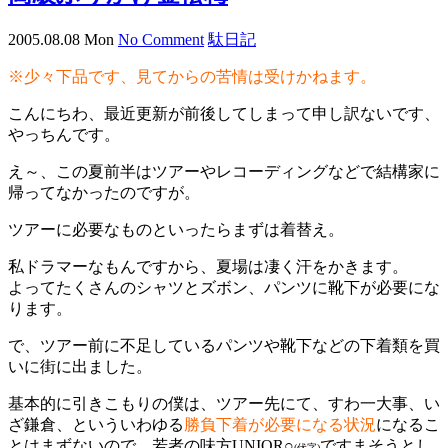
2005.08.08 Mon
No Comment
駄日記
※少々下品です、見てからの苦情は受けかねます。
こんにちわ、最近更新が前後してしまって申し訳ないです、
やっちんです。
え～、この夏前半はツアーやレコーディングなどで結構家に
帰ってなかったのですが。
ツアーに必要なものといったらまずは着替え。
私ドラマーなもんですから、夏場は凄く汗をかきます。
よってたくさんのシャツとズボン、パンツに靴下が必要にな
ります。
で、ツアー前に不足しているパンツや靴下などの下着類を買
いに街に出ました。
基本的に引きこもりの僕は、ツアー先にて、すわ一大事、い
ざ鎌倉、といういわゆる
勝負下着が必要になる状況
になるこ
とはまずないので、若者の味方UNIQR○
ですまそうとし
(伏字)