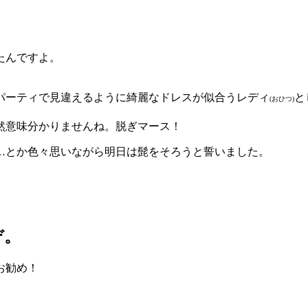
たんですよ。
パーティで見違えるように綺麗なドレスが似合うレディ
と
(おひつ)
然意味分かりませんね。脱ぎマース！
…とか色々思いながら明日は髭をそろうと誓いました。
ぞ。
お勧め！