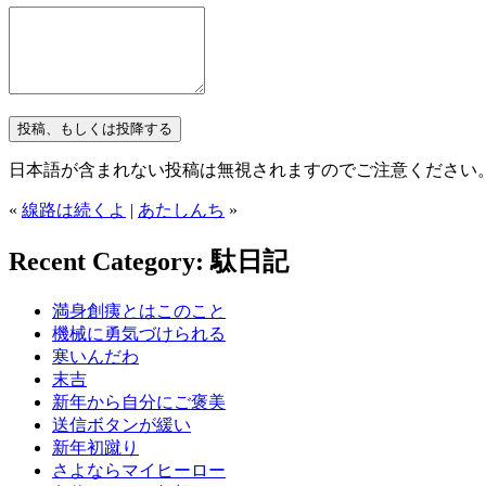
日本語が含まれない投稿は無視されますのでご注意ください
«
線路は続くよ
|
あたしんち
»
Recent Category: 駄日記
満身創痍とはこのこと
機械に勇気づけられる
寒いんだわ
末吉
新年から自分にご褒美
送信ボタンが緩い
新年初蹴り
さよならマイヒーロー