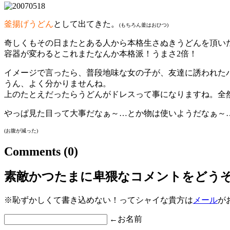
釜揚げうどん
として出てきた。
(もちろん釜はおひつ)
奇しくもその日またとある人から本格生さぬきうどんを頂い
容器が変わるとこれまたなんか本格派！うまさ2倍！
イメージで言ったら、普段地味な女の子が、友達に誘われた
うん、よく分かりませんね。
上のたとえだったらうどんがドレスって事になりますね。全
やっぱ見た目って大事だなぁ～…とか物は使いようだなぁ～
(お腹が減った)
Comments
(0)
素敵かつたまに卑猥なコメントをどう
※恥ずかしくて書き込めない！ってシャイな貴方は
メール
が
←お名前