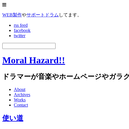
WEB製作
や
サポートドラム
してます。
rss feed
facebook
twitter
Moral Hazard!!
ドラマーが音楽やホームページやガラ
About
Archives
Works
Contact
使い道