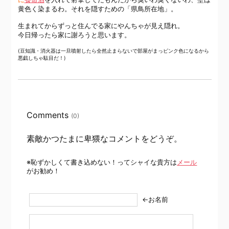
黄色く染まるわ。それを隠すための「県鳥所在地」。
生まれてからずっと住んでる家にやんちゃが見え隠れ。
今日帰ったら家に謝ろうと思います。
(豆知識・消火器は一旦噴射したら全然止まらないで部屋がまっピンク色になるから
悪戯しちゃ駄目だ！)
Comments
(0)
素敵かつたまに卑猥なコメントをどうぞ。
※恥ずかしくて書き込めない！ってシャイな貴方は
メール
がお勧め！
←お名前