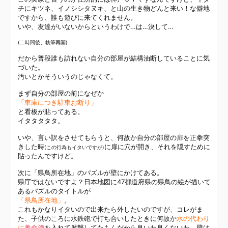
チにキツネ、イノシシタヌキ、と山の生き物どんと来い！な僻地
ですから、誰も遊びに来てくれません。
いや、友達がいないからというわけで…は…決して…
(二時間後、執筆再開)
だから普段誰も訪れない自分の部屋が結構油断していることに気
づいた。
汚いとかそういうのじゃなくて。
まず自分の部屋の前になぜか
「車庫につき駐車お断り」
と看板が貼ってある。
イタタタタタ。
いや、言い訳をさせてもらうと、何故か自分の部屋の扉を正拳突
きした時
に扉に穴が開き、それを隠すために
(この行為もイタいですが)
貼ったんですけど。
次に「県鳥所在地」のパズルが壁にかけてある。
県庁ではないですよ？日本地図に47都道府県の県鳥の絵が描いて
あるパズルのタイトルが
「県鳥所在地」
。
これもかなりイタいので出来たら外したいのですが、コレがま
た、子供のころに水鉄砲で打ち合いしたときに何故か
水の代わり
に
養命酒
を入れて射撃してたもんだから臭いわ臭くないわ、壁は