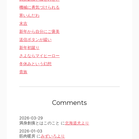
機械に勇気づけられる
寒いんだわ
末吉
新年から自分にご褒美
送信ボタンが緩い
新年初蹴り
さよならマイヒーロー
冬休みという幻想
貴族
Comments
2026-03-29
満身創痍とはこのこと に
北海道犬より
2026-01-03
筋肉暖房 に
みずいろより