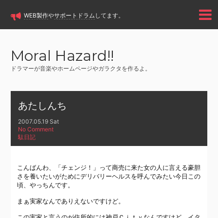
WEB製作
や
サポートドラム
してます。
Moral Hazard!!
ドラマーが音楽やホームページやガラクタを作るよ。
あたしんち
2007.05.19 Sat
No Comment
駄日記
こんばんわ、「チェンジ！」って商売に来た女の人に言える豪胆
さを養いたいがために
デリバリーヘルス
を呼んでみたい今日この
頃、やっちんです。
まぁ実家なんでありえないですけど。
この実家と言うのが住所的には神戸Ｃｉｔｙなんですけど、イタ