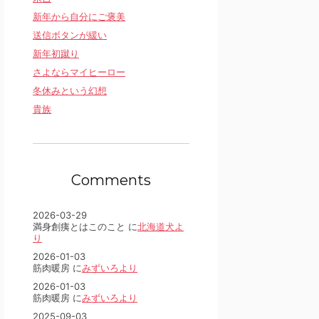
新年から自分にご褒美
送信ボタンが緩い
新年初蹴り
さよならマイヒーロー
冬休みという幻想
貴族
Comments
2026-03-29
満身創痍とはこのこと に
北海道犬よ
り
2026-01-03
筋肉暖房 に
みずいろより
2026-01-03
筋肉暖房 に
みずいろより
2025-09-03