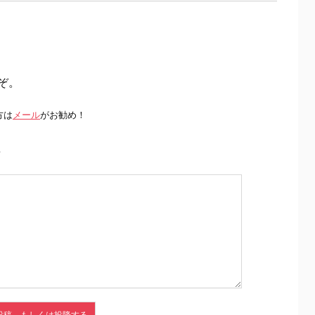
ぞ。
方は
メール
がお勧め！
前