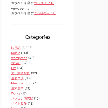
カウベル修理 に
やっ ちんより
2025-06-09
カウベル修理 に
ごろ寝の人より
Categories
駄日記
(3,998)
Music
(141)
wordpress
(42)
旅行記
(37)
DIY
(34)
犬、動物写真
(32)
過去ログ
(30)
html,css,php
(24)
週末農業
(21)
Works
(17)
パソコン備忘録
(15)
サイト製作
(13)