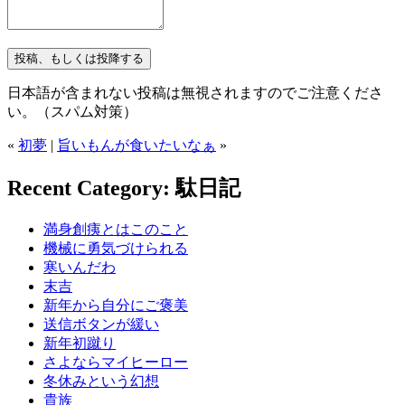
日本語が含まれない投稿は無視されますのでご注意くださ
い。（スパム対策）
«
初夢
|
旨いもんが食いたいなぁ
»
Recent Category: 駄日記
満身創痍とはこのこと
機械に勇気づけられる
寒いんだわ
末吉
新年から自分にご褒美
送信ボタンが緩い
新年初蹴り
さよならマイヒーロー
冬休みという幻想
貴族