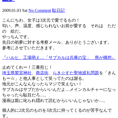
2009.01.03 Sat
No Comment
駄日記
こんにちわ、女子は3次元で愛でるもの！
匂い、声、温度、感じられないお前が愛する それは ただ
の 絵だ。
やっちんです。
先日の初夢に対する考察メール、ありがとうございます。
参考にさせていただきます。
『ハルヒ、工場萌え…「サブカルは兵庫の宝」 県が構想』
止めてくれー！三番煎じ！
埼玉県鷲宮神社
、
商店街
、
らき☆すた聖地巡礼問題
を「きん
もー☆」と他人事として笑ってたのは謝る。
地元がこんなんなったらマジで笑えない！
サブカルはサブだからいいんだよ…メインカルチャーになっ
ちゃったら駄目だろ…。
漫画は親に叱られ隠れて読むからいいんじゃないか…。
個人的に2次元のものを3次元に持ってくるのが苦手なんで
す。