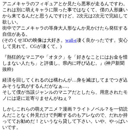
アニメキャラのフィギュアとか見たら悪寒が走るんですわ。
これは別に萌えキャラに限った事ではなくて、僕の人形嫌い
から来てるんだと思うんですけど、2次元は2次元で完結して
欲しい。
街中でアニメキャラの等身大人形なんか見かけたら発狂する
自信がある。
(そのくせ3Dの映像は大好き。
wall-e
凄く良かったです。安心
して見れて。CGが凄くて。)
『熱狂的なマニアや「オタク」を「好きなことにはお金を惜
しまない人たち」と評価し、県内に呼び込む。』(神戸新聞
抜粋)
経済を回してくれるのは構わんが…身を滅ぼしてまでつぎ込
みそうな気がするんだがなぁ…。
そして僕が当該ジャンルのマニアだとしたら、用意されたモ
ノには逆に近寄りませんがねぇ？
しかしこれらの萌えアニメ？漫画？ライトノベル？を一切読
んだことなく外見だけで判断するのもアレなので、だれか持
っててお勧めだ！というなら貸して下さい。いや、やっぱい
いです。