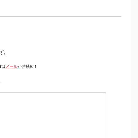
ぞ。
方は
メール
がお勧め！
前