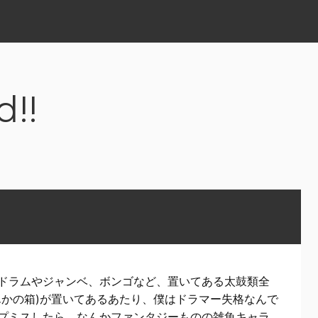
d!!
ドラムやジャンベ、ボンゴなど、置いてある太鼓類全
んかの箱)が置いてあるあたり、僕はドラマー失格なんで
プミスしたら、なんかファンタジーものの雑魚キャラ