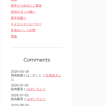
新年から自分にご褒美
送信ボタンが緩い
新年初蹴り
さよならマイヒーロー
冬休みという幻想
貴族
Comments
2026-03-29
満身創痍とはこのこと に
北海道犬よ
り
2026-01-03
筋肉暖房 に
みずいろより
2026-01-03
筋肉暖房 に
みずいろより
2025-09-03