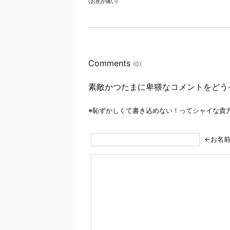
(お尻が痛い)
Comments
(0)
素敵かつたまに卑猥なコメントをどう
※恥ずかしくて書き込めない！ってシャイな貴
←お名