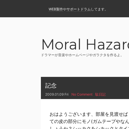
WEB製作
や
サポートドラム
してます。
Moral Hazar
ドラマーが音楽やホームページやガラクタを作るよ。
記念
2009.01.09 Fri
No Comment
駄日記
おはようございます、部屋を見渡せば
ての皮の部分にモノ(ガムテープやな
しょうか？シッカクをシカックとタイ