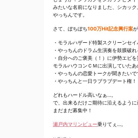
みたいな名前になりました、シカック
やっちんです。
さて、ぼちぼち
100万Hit記念興行案
が
・モラルハザード特製スクリーンセイ
・やっちんのドラム生演奏を鼓膜破れ
・自分へのご褒美（！）に伊勢エビを
モラルハウコンＣＭに出演していたあ
・やっちんの恋愛トークが聞きたいで
・やっちんと一日ラブラブデート権！
どれもハードル高いなぁ…。
で、出来るだけご期待に沿えるように
まだまだ募集中！
瀬戸内マリンビュー
乗りてぇ…。