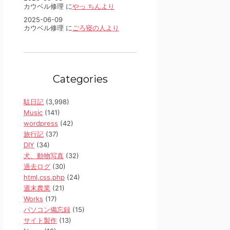
カウベル修理 に
やっ ちんより
2025-06-09
カウベル修理 に
ごろ寝の人より
Categories
駄日記
(3,998)
Music
(141)
wordpress
(42)
旅行記
(37)
DIY
(34)
犬、動物写真
(32)
過去ログ
(30)
html,css,php
(24)
週末農業
(21)
Works
(17)
パソコン備忘録
(15)
サイト製作
(13)