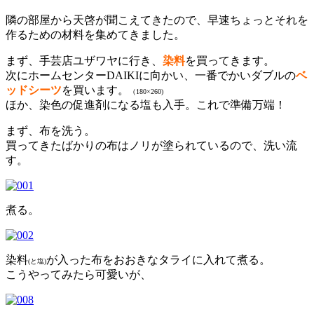
隣の部屋から天啓が聞こえてきたので、早速ちょっとそれを
作るための材料を集めてきました。
まず、手芸店ユザワヤに行き、
染料
を買ってきます。
次にホームセンターDAIKIに向かい、一番でかいダブルの
ベ
ッドシーツ
を買います。
（180×260)
ほか、染色の促進剤になる塩も入手。これで準備万端！
まず、布を洗う。
買ってきたばかりの布はノリが塗られているので、洗い流
す。
煮る。
染料
が入った布をおおきなタライに入れて煮る。
(と塩)
こうやってみたら可愛いが、