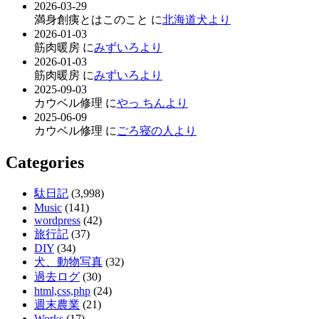
2026-03-29
満身創痍とはこのこと に
北海道犬より
2026-01-03
筋肉暖房 に
みずいろより
2026-01-03
筋肉暖房 に
みずいろより
2025-09-03
カウベル修理 に
やっ ちんより
2025-06-09
カウベル修理 に
ごろ寝の人より
Categories
駄日記
(3,998)
Music
(141)
wordpress
(42)
旅行記
(37)
DIY
(34)
犬、動物写真
(32)
過去ログ
(30)
html,css,php
(24)
週末農業
(21)
Works
(17)