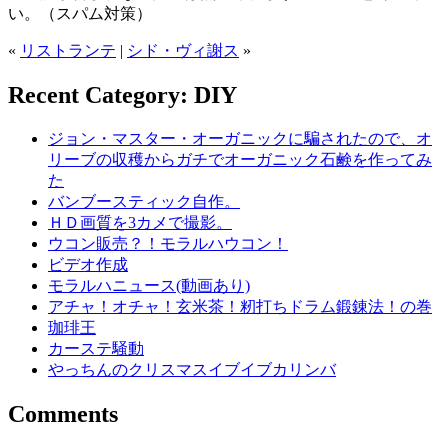
い。（スパム対策）
«
リストランテ
|
シド・ヴィ謝ス
»
Recent Category: DIY
ジョン・マスター・オーガニックに騙されたので、オ
リーブの収穫からガチでオーガニック石鹸を作ってみ
た
バンブースティック自作。
ＨＤ画質を3カメで撮影。
ウコン販売？！モラルハウコン！
ビデオ作成
モラルハニュース(動画あり)
アチャ！オチャ！玄米茶！籾打ちドラム鍛錬法！の巻
珈琲王
カーステ騒動
やっちんのクリスマスイブイブカリンバ
Comments