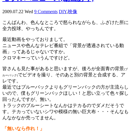
2009.07.22 Wed
9 Comments
DIY
,
映像
こんばんわ、色んなところで怒られながらも、ふざけた所に
全力投球、やっちんです。
最近動画をやっておりまして。
ニュースや色んなテレビ番組で「背景が透過されている動
画」ってあるじゃないですか。
クロマキーっていうんですけど。
皆さんも見た事があると思いますが、後ろが全面青の背景
(ブ
でビデオを撮り、そのあと別の背景と合成する、ア
ルーバック)
レです。
最近ではブルーバックよりもグリーンバックの方が主流らし
いので、僕もグリーンバックほしい！と思い立って色々探し
回ったんですが、無い。
トラックのブルーシートなんかはテカるのでダメだそうで
す。テカっていないシワや模様の無い巨大布・・・そんなも
んなかなか売ってません。
「無いなら作れ！」