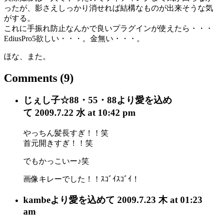
ったが、影さえしっかり消せれば結構なものが出来そうな気
がする。
これに手振れ防止なんかで良いプラグインが使えたら・・・
EdiusPro5欲しい・・・。金無い・・・。
ほな、また。
Comments
(9)
じぇし子☆88・55・88
より愛を込め
て
2009.7.22 水 at 10:42 pm
やっちん髪長すぎ！！笑
首元開きすぎ！！笑
でもかっこいー♪笑
画像キレーでした！！ｽｺﾞｲｽｺﾞｲ！
kambe
より愛を込めて
2009.7.23 木 at 01:23
am