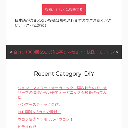
日本語が含まれない投稿は無視されますのでご注意くださ
い。（スパム対策）
«
合コン1000回なんて誇る事じゃねぇよ
|
妖怪・モチロン
»
Recent Category: DIY
ジョン・マスター・オーガニックに騙されたので、オ
リーブの収穫からガチでオーガニック石鹸を作ってみ
た
バンブースティック自作。
ＨＤ画質を3カメで撮影。
ウコン販売？！モラルハウコン！
ビデオ作成