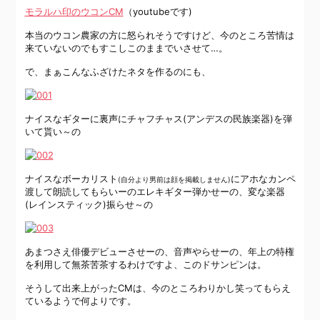
モラルハ印のウコンCM
（youtubeです)
本当のウコン農家の方に怒られそうですけど、今のところ苦情は
来ていないのでもすこしこのままでいさせて…。
で、まぁこんなふざけたネタを作るのにも、
ナイスなギターに裏声にチャフチャス(アンデスの民族楽器)を弾
いて貰い～の
ナイスなボーカリスト
にアホなカンペ
(自分より男前は顔を掲載しません)
渡して朗読してもらいーのエレキギター弾かせーの、変な楽器
(レインスティック)振らせ～の
あまつさえ俳優デビューさせーの、音声やらせーの、年上の特権
を利用して無茶苦茶するわけですよ、このドサンピンは。
そうして出来上がったCMは、今のところわりかし笑ってもらえ
ているようで何よりです。