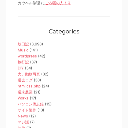
カウベル修理 に
ごろ寝の人より
Categories
駄日記
(3,998)
Music
(141)
wordpress
(42)
旅行記
(37)
DIY
(34)
犬、動物写真
(32)
過去ログ
(30)
html,css,php
(24)
週末農業
(21)
Works
(17)
パソコン備忘録
(15)
サイト製作
(13)
News
(12)
マジ話
(7)