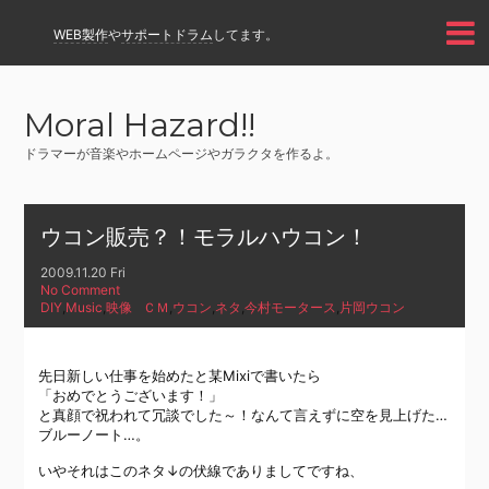
WEB製作
や
サポートドラム
してます。
Moral Hazard!!
ドラマーが音楽やホームページやガラクタを作るよ。
ウコン販売？！モラルハウコン！
2009.11.20 Fri
No Comment
DIY
,
Music
,
映像
ＣＭ
,
ウコン
,
ネタ
,
今村モータース
,
片岡ウコン
先日新しい仕事を始めたと某Mixiで書いたら
「おめでとうございます！」
と真顔で祝われて冗談でした～！なんて言えずに空を見上げた…
ブルーノート…。
いやそれはこのネタ↓の伏線でありましてですね、