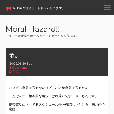
WEB製作
や
サポートドラム
してます。
Moral Hazard!!
ドラマーが音楽やホームページやガラクタを作るよ。
散歩
2009.08.29 Sat
3 Comments
駄日記
バスガス爆発は言えないけど、バス核爆発は言えたよ！
こんばんわ、根本的な解決には程遠いです、やっちんです。
携帯電話に入れてるスケジュール帳を確認したところ、来月の予
定は