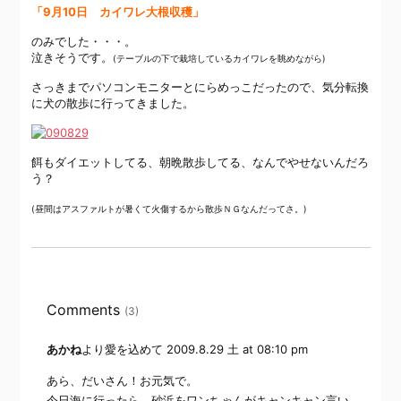
「9月10日 カイワレ大根収穫」
のみでした・・・。
泣きそうです。
(テーブルの下で栽培しているカイワレを眺めながら)
さっきまでパソコンモニターとにらめっこだったので、気分転換
に犬の散歩に行ってきました。
餌もダイエットしてる、朝晩散歩してる、なんでやせないんだろ
う？
(昼間はアスファルトが暑くて火傷するから散歩ＮＧなんだってさ。)
Comments
(3)
あかね
より愛を込めて
2009.8.29 土 at 08:10 pm
あら、だいさん！お元気で。
今日海に行ったら、砂浜をワンちゃんがキャンキャン言い