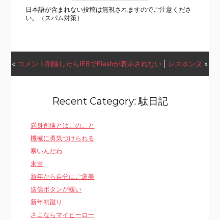
日本語が含まれない投稿は無視されますのでご注意くださ
い。（スパム対策）
«
コメント削除したらIE6でFlashが表示されない
|
レスポンヌ
»
Recent Category: 駄日記
満身創痍とはこのこと
機械に勇気づけられる
寒いんだわ
末吉
新年から自分にご褒美
送信ボタンが緩い
新年初蹴り
さよならマイヒーロー