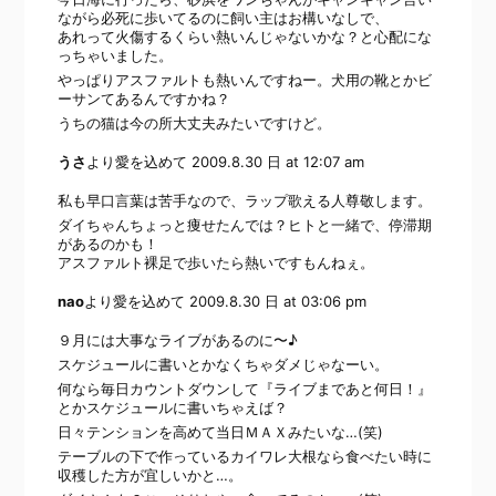
ながら必死に歩いてるのに飼い主はお構いなしで、
あれって火傷するくらい熱いんじゃないかな？と心配にな
っちゃいました。
やっぱりアスファルトも熱いんですねー。犬用の靴とかビ
ーサンてあるんですかね？
うちの猫は今の所大丈夫みたいですけど。
うさ
より愛を込めて
2009.8.30 日 at 12:07 am
私も早口言葉は苦手なので、ラップ歌える人尊敬します。
ダイちゃんちょっと痩せたんでは？ヒトと一緒で、停滞期
があるのかも！
アスファルト裸足で歩いたら熱いですもんねぇ。
nao
より愛を込めて
2009.8.30 日 at 03:06 pm
９月には大事なライブがあるのに〜♪
スケジュールに書いとかなくちゃダメじゃなーい。
何なら毎日カウントダウンして『ライブまであと何日！』
とかスケジュールに書いちゃえば？
日々テンションを高めて当日ＭＡＸみたいな…(笑)
テーブルの下で作っているカイワレ大根なら食べたい時に
収穫した方が宜しいかと…。