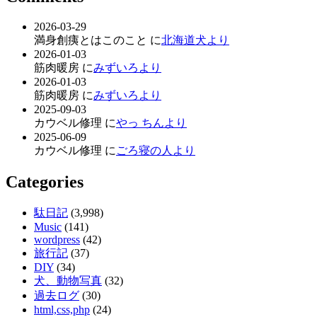
2026-03-29
満身創痍とはこのこと に
北海道犬より
2026-01-03
筋肉暖房 に
みずいろより
2026-01-03
筋肉暖房 に
みずいろより
2025-09-03
カウベル修理 に
やっ ちんより
2025-06-09
カウベル修理 に
ごろ寝の人より
Categories
駄日記
(3,998)
Music
(141)
wordpress
(42)
旅行記
(37)
DIY
(34)
犬、動物写真
(32)
過去ログ
(30)
html,css,php
(24)