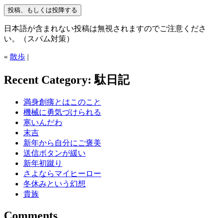
日本語が含まれない投稿は無視されますのでご注意くださ
い。（スパム対策）
«
散歩
|
Recent Category: 駄日記
満身創痍とはこのこと
機械に勇気づけられる
寒いんだわ
末吉
新年から自分にご褒美
送信ボタンが緩い
新年初蹴り
さよならマイヒーロー
冬休みという幻想
貴族
Comments