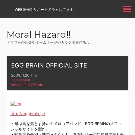
WEB製作
や
サポートドラム
してます。
Moral Hazard!!
ドラマーが音楽やホームページやガラクタを作るよ。
EGG BRAIN OFFICIAL SITE
2009.11.26 Thu
1 Comment
Works
EGG BRAIN
http://eggbrain.jp/
・飛ぶ鳥を落とす勢いのメロコアバンド、EGG BRAINのオフィ
シャルサイトを製作。
・閲覧者を分別（携帯orＰＣ）し、各対応ページに自動で振り分