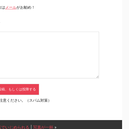
方は
メール
がお勧め！
前
注意ください。（スパム対策）
真でいじめられる
|
写真が一杯
»