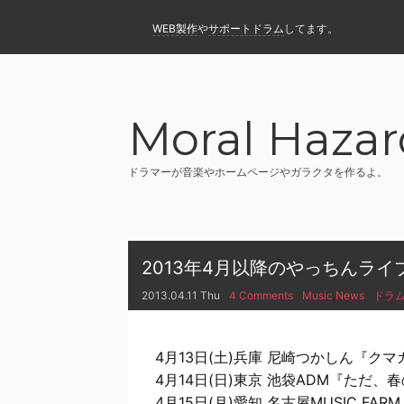
WEB製作
や
サポートドラム
してます。
Moral Hazar
ドラマーが音楽やホームページやガラクタを作るよ。
2013年4月以降のやっちんライ
2013.04.11 Thu
4 Comments
Music
,
News
ドラ
4月13日(土)兵庫 尼崎つかしん『
4月14日(日)東京 池袋ADM『ただ、
4月15日(月)愛知 名古屋MUSIC FARM