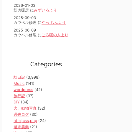
2026-01-03
筋肉暖房 に
みずいろより
2025-09-03
カウベル修理 に
やっ ちんより
2025-06-09
カウベル修理 に
ごろ寝の人より
Categories
駄日記
(3,998)
Music
(141)
wordpress
(42)
旅行記
(37)
DIY
(34)
犬、動物写真
(32)
過去ログ
(30)
html,css,php
(24)
週末農業
(21)