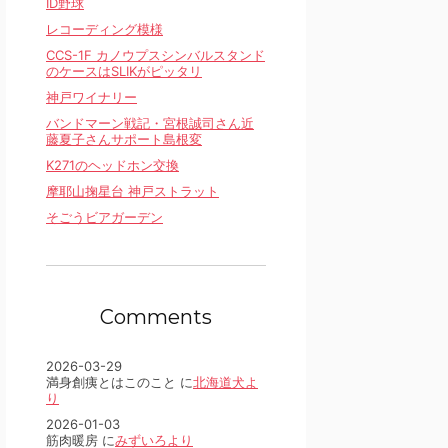
ID野球
レコーディング模様
CCS-1F カノウプスシンバルスタンド
のケースはSLIKがピッタリ
神戸ワイナリー
バンドマーン戦記・宮根誠司さん近
藤夏子さんサポート島根変
K271のヘッドホン交換
摩耶山掬星台 神戸ストラット
そごうビアガーデン
Comments
2026-03-29
満身創痍とはこのこと に
北海道犬よ
り
2026-01-03
筋肉暖房 に
みずいろより