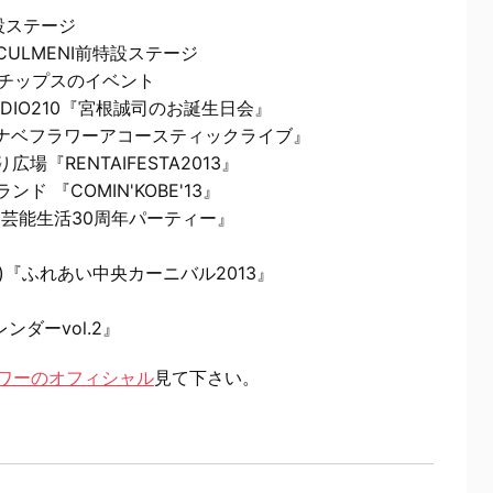
特設ステージ
 CULMENI前特設ステージ
ロマンチップスのイベント
UDIO210『宮根誠司のお誕生日会』
ワタナベフラワーアコースティックライブ』
場『RENTAIFESTA2013』
ド 『COMIN'KOBE'13』
児芸能生活30周年パーティー』
側)『ふれあい中央カーニバル2013』
レンダーvol.2』
ワーのオフィシャル
見て下さい。