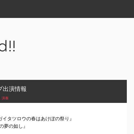
d!!
ブ出演情報
ム
,
演奏
クマガイタツロウの春はあけぼの祭り』
春の夢の如し』