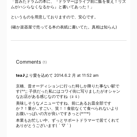
「昔みたドラムの本に、『ドラマーはライブ前に飯を食え！リズ
ムがハシらなくなるから』と書いてあった！」
というものを用意しておりますので、安心です。
(確か楽器屋で売ってる本の表紙に書いてた。真相は知らん)
Comments
(1)
tea♪
より愛を込めて
2014.6.2 月 at 11:52 am
京橋、昔オーディションに行った時しか降りた事ない駅で
す(^^;; 子供だった私にはコワイ街に写りましたがオシャン
なお店がある感じなのですね（≧ ≦）
美味しそうなメニューですね、前にあるお皿全部です
か？！量が…すごい、笑！！食欲なくて食べられないより
お腹いっぱいの方が良いですきっと(*^^*)
本業もお忙しい中、ずっとサポートドラマーで居てくれて
ありがとうございます( ´ ▽ ` )