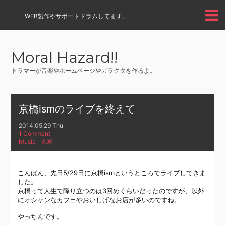
WEB製作
や
サポートドラム
してます。
Moral Hazard!!
ドラマーが音楽やホームページやガラクタを作るよ。
京橋ismのライブを終えて
2014.05.29 Thu
1 Comment
Music
玄米
こんばん、先日5/29日に京橋ismというところでライブしてきま
した。
京橋って人生で降り立つのは3回めくらいだったのですが、以外
にオシャンなカフェやおいしげなお店が多いのですね。
やっちんです。