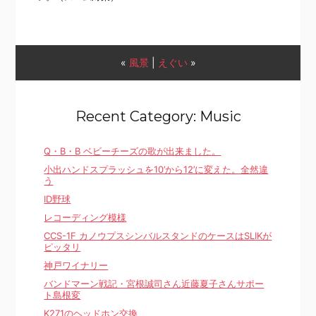
«
風景
|
えぐい
»
Recent Category: Music
Q・B・B ベビーチーズの歌が出来ました。
小出ハンドスプラッシュを10’から12’に変えた。全然違
う
ID野球
レコーディング模様
CCS-1F カノウプスシンバルスタンドのケースはSLIKが
ピッタリ
神戸ワイナリー
バンドマーン戦記・宮根誠司さん近藤夏子さんサポー
ト島根変
K271のヘッドホン交換