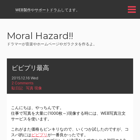
WEB製作
や
サポートドラム
してます。
Moral Hazard!!
ドラマーが音楽やホームページやガラクタを作るよ。
ビビプリ最高
2015.12.16 Wed
2 Comments
駄日記
写真
,
現像
こんにちは、やっちんです。
仕事で写真を大量に(1000枚～)現像する時には、WEB写真注文
サービスを使います。
これがまた価格もピンキリなので、いくつか試したのですが、コ
スパ的には
ビビプリ
が一番良かったです。