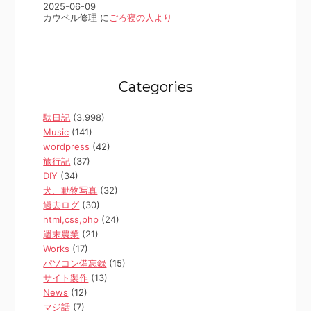
2025-06-09
カウベル修理 に
ごろ寝の人より
Categories
駄日記
(3,998)
Music
(141)
wordpress
(42)
旅行記
(37)
DIY
(34)
犬、動物写真
(32)
過去ログ
(30)
html,css,php
(24)
週末農業
(21)
Works
(17)
パソコン備忘録
(15)
サイト製作
(13)
News
(12)
マジ話
(7)