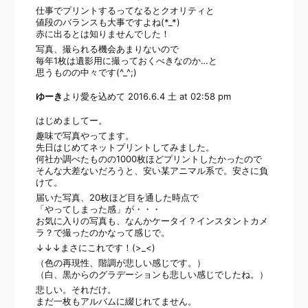
仕事でプリントするってなるとクオリティと
値段のバランスも大事ですよね(*_*)
赤に出るとは知りませんでした！
写真、撮られる機会あまりないので
毎年1枚は遺影用に撮っておくべきなのか…と
思うものの中々です(^_^;)
ゆーき
より愛を込めて
2016.6.4 土 at 02:58 pm
はじめましてー。
趣味で写真やってます。
先日はじめてネットプリントしてみました。
何社か調べたものの1000枚ほどプリントしたかったので
そんな大差ないだろうと、安い某アニマル系で。安さに負
けて。
届いた写真、20枚ほど目を通した時点で
「やってしまった感」が・・・
お気に入りの写真も、なんかケータイ？インスタントカメ
ラ？で撮ったのかなって感じで。
↓↓↓まさにこれです！(>_<)
（色の再現性、階調が悲しい感じです。）
（白、黒からのグラデーションも悲しい感じでしたね。）
悲しい。それだけ。
まだ一枚もアルバムに綴じれてません。