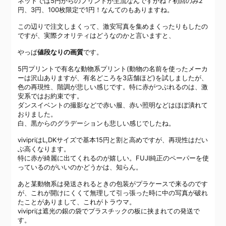
ネットでは5円からのプリントが主流なんですかね？初回のみ2
円、3円、100枚限定で1円！なんてのもありますね。
この辺りで注文しまくって、激安写真を集めまくったりもしたの
ですが、実際クオリティはどうなのかと言いますと、
やっぱ
値段なりの画質
です。
5円プリントで有名な動物系プリント(動物の名前を使ったメーカ
ーは沢山ありますが、有名どころを3店舗ほど)を試しましたが、
色の再現性、階調が悲しい感じです。特に赤がつぶれるのは、激
安系ではお約束です。
ダンスイベントの撮影などで赤い服、赤い照明などはほぼ潰れて
おりました。
白、黒からのグラデーションも悲しい感じでしたね。
vivipriはL,DKサイズで基本15円と割と高めですが、再現性はだい
ぶ高くなります。
特に赤が綺麗に出てくれるのが嬉しい。FUJI純正のペーパーを使
っているのがいいのかどうかは、知らん。
あと某動物系は発送されるときの包装がプラケースで来るのです
が、これが開けにくくて無理して引っ張った時に中の写真が破れ
たことがありまして、これがトラウマ。
vivipriは遮光の銀の袋でプラスチックの板に挟まれての発送で
す。