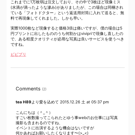
これまでに1万枚弱は注文しており、その中で3枚ほど現像ミス
(水滴が滴ったような滲み)がありましたが、この場合は同梱され
ている「フォトドクター」という返送用封筒に入れて送ると、無
料で再現像してくれました。しかも早い。
実際1000枚など現像すると価格3倍は痛いですが、僕の場合は5
円プリントに出したもののうち何割かはvivipriで現像し直したの
で、ある程度クオリティが必用な写真は良いサービスを使うべき
ですね。
ビビプリ
Comments
(2)
tea H89
より愛を込めて
2015.12.26 土 at 05:37 pm
こんにちは（＾_＾）
すごい枚数撮ってこられたとゆう事webのお仕事には写真
撮影も含まれるのですね、
イベントに出演するような機会はないですが
何かあればお願いしたくなります〜(>_<)