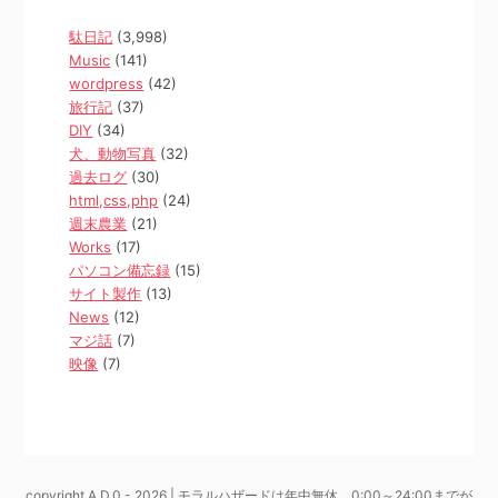
駄日記
(3,998)
Music
(141)
wordpress
(42)
旅行記
(37)
DIY
(34)
犬、動物写真
(32)
過去ログ
(30)
html,css,php
(24)
週末農業
(21)
Works
(17)
パソコン備忘録
(15)
サイト製作
(13)
News
(12)
マジ話
(7)
映像
(7)
copyright A.D.0 - 2026 | モラルハザードは年中無休、0:00～24:00までが