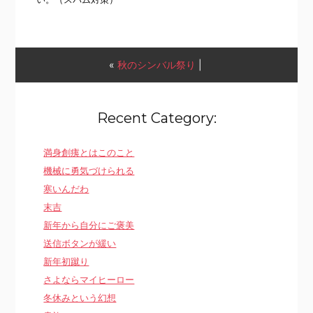
«
秋のシンバル祭り
|
Recent Category:
満身創痍とはこのこと
機械に勇気づけられる
寒いんだわ
末吉
新年から自分にご褒美
送信ボタンが緩い
新年初蹴り
さよならマイヒーロー
冬休みという幻想