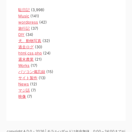
駄日記
(3,998)
Music
(141)
wordpress
(42)
旅行記
(37)
DIY
(34)
犬、動物写真
(32)
過去ログ
(30)
html,css,php
(24)
週末農業
(21)
Works
(17)
パソコン備忘録
(15)
サイト製作
(13)
News
(12)
マジ話
(7)
映像
(7)
copyright A.D.0 - 2026 | モラルハザードは年中無休、0:00～24:00までが