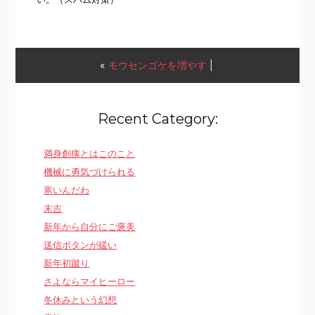
«
モウセンゴケを増やす
|
Recent Category:
満身創痍とはこのこと
機械に勇気づけられる
寒いんだわ
末吉
新年から自分にご褒美
送信ボタンが緩い
新年初蹴り
さよならマイヒーロー
冬休みという幻想