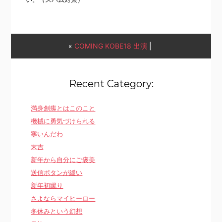
«
COMING KOBE18 出演
|
Recent Category:
満身創痍とはこのこと
機械に勇気づけられる
寒いんだわ
末吉
新年から自分にご褒美
送信ボタンが緩い
新年初蹴り
さよならマイヒーロー
冬休みという幻想