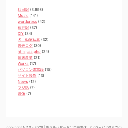
駄日記
(3,998)
Music
(141)
wordpress
(42)
旅行記
(37)
DIY
(34)
犬、動物写真
(32)
過去ログ
(30)
html,css,php
(24)
週末農業
(21)
Works
(17)
パソコン備忘録
(15)
サイト製作
(13)
News
(12)
マジ話
(7)
映像
(7)
copyright A.D.0 - 2026 | モラルハザードは年中無休、0:00～24:00までが