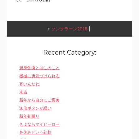
«
ソンクラーン2018
|
Recent Category:
満身創痍とはこのこと
機械に勇気づけられる
寒いんだわ
末吉
新年から自分にご褒美
送信ボタンが緩い
新年初蹴り
さよならマイヒーロー
冬休みという幻想