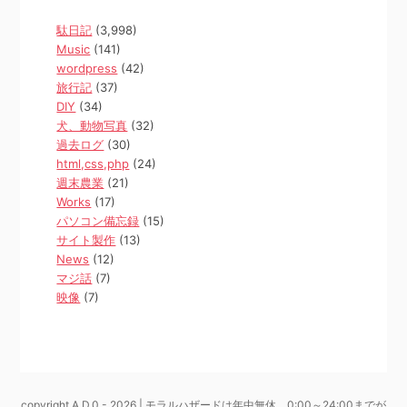
駄日記
(3,998)
Music
(141)
wordpress
(42)
旅行記
(37)
DIY
(34)
犬、動物写真
(32)
過去ログ
(30)
html,css,php
(24)
週末農業
(21)
Works
(17)
パソコン備忘録
(15)
サイト製作
(13)
News
(12)
マジ話
(7)
映像
(7)
copyright A.D.0 - 2026 | モラルハザードは年中無休、0:00～24:00までが