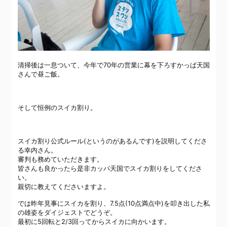
清掃後は一息ついて、今年で70年の営業に幕を下ろすかっぱ天国
さんで昼ご飯。
そして恒例のスイカ割り。
スイカ割り公式ルール(というのがあるんです)を説明してくださ
る幸内さん。
審判も務めていただきます。
皆さんも良かったら是非カッパ天国でスイカ割りをしてくださ
い。
親切に教えてくださいますよ。
では昨年見事にスイカを割り、7.5点(10点満点中)を叩き出した私
の雄姿をダイジェストでどうぞ。
最初に5回転と2/3回ってからスイカに向かいます。