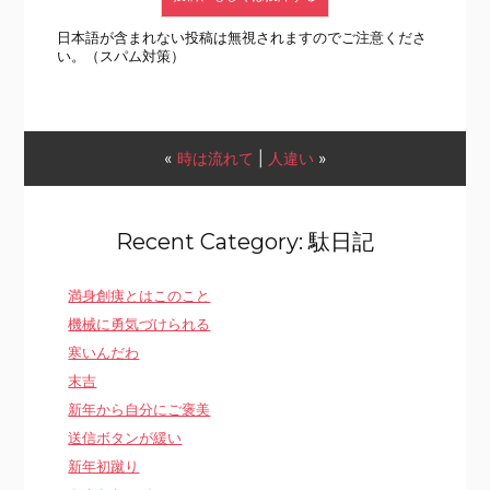
日本語が含まれない投稿は無視されますのでご注意くださ
い。（スパム対策）
«
時は流れて
|
人違い
»
Recent Category: 駄日記
満身創痍とはこのこと
機械に勇気づけられる
寒いんだわ
末吉
新年から自分にご褒美
送信ボタンが緩い
新年初蹴り