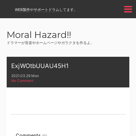
WEB製作
や
サポートドラム
してます。
Moral Hazard!!
ドラマーが音楽やホームページやガラクタを作るよ。
ExjWOtbUUAU45H1
2021.03.29 Mon
No Comment
Comments
(0)