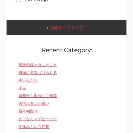
«
須磨寺にてライブ
|
Recent Category:
満身創痍とはこのこと
機械に勇気づけられる
寒いんだわ
末吉
新年から自分にご褒美
送信ボタンが緩い
新年初蹴り
さよならマイヒーロー
冬休みという幻想