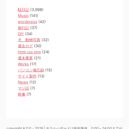
駄日記
(3,998)
Music
(141)
wordpress
(42)
旅行記
(37)
DIY
(34)
犬、動物写真
(32)
過去ログ
(30)
html,css,php
(24)
週末農業
(21)
Works
(17)
パソコン備忘録
(15)
サイト製作
(13)
News
(12)
マジ話
(7)
映像
(7)
copyright A.D.0 - 2026 | モラルハザードは年中無休、0:00～24:00までが