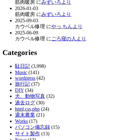
筋肉暖房 に
みずいろより
2026-01-03
筋肉暖房 に
みずいろより
2025-09-03
カウベル修理 に
やっ ちんより
2025-06-09
カウベル修理 に
ごろ寝の人より
Categories
駄日記
(3,998)
Music
(141)
wordpress
(42)
旅行記
(37)
DIY
(34)
犬、動物写真
(32)
過去ログ
(30)
html,css,php
(24)
週末農業
(21)
Works
(17)
パソコン備忘録
(15)
サイト製作
(13)
News
(12)