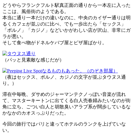
どうやらフランクフルト駅真正面の通りから一本左に入った
ここは、風俗街のようである。
本当に通り一本だけの違いなのに、中央のカイザー通りは明
るくカフェが並ぶのに比べ、でも一歩出たら「セックス」
「ポルノ」「カジノ」などいかがわしい店が沢山、非常にガ
ラが悪い。
そして食べ物がドネルケバブ屋とピザ屋ばかり。
（パッと見素敵な感じだが）
（夜はセックス、ポルノ、カジノの文字が並ぶタウヌス通
り。）
滞在中毎晩、ダサめのジャーマンテクノっぽい音楽が流れ
て、マスターキートンに出てくる白人売春婦みたいなのが街
角に立ち、ごつい白人と胡散臭いアラブ系が闊歩しているな
かなかのカオスっぷりだった。
今回の旅行ではパリと違ってホテルのランクを上げていな
い。