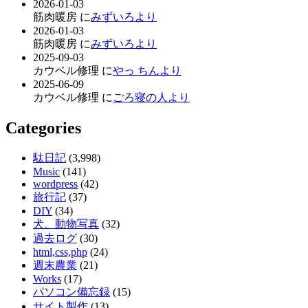
2026-01-03
筋肉暖房 に
みずいろより
2026-01-03
筋肉暖房 に
みずいろより
2025-09-03
カウベル修理 に
やっ ちんより
2025-06-09
カウベル修理 に
ごろ寝の人より
Categories
駄日記
(3,998)
Music
(141)
wordpress
(42)
旅行記
(37)
DIY
(34)
犬、動物写真
(32)
過去ログ
(30)
html,css,php
(24)
週末農業
(21)
Works
(17)
パソコン備忘録
(15)
サイト製作
(13)