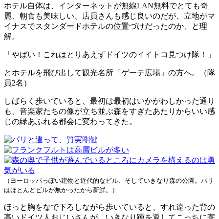
ホテル自体は、インターネットが無線LAN無料でとても奇
麗、朝食も美味しい、店員さんも感じ良いのだが、立地がマ
イナスでスタンダードホテルの位置づけだったのか、と理
解。
「やばい！これはとりあえずドイツのイイトコ見つけ隊！」
とホテルを飛び出して観光名所「ゲーテ広場」の方へ。（隊
員2名）
しばらく歩いていると、最初は最初はいかがわしかった通り
も、音楽家たちの像が立ち並ぶ森をすぎたあたりからいい感
じの緑あふれる都会に変わってきた。
（ヨーロッパっぽい建物と近代的なビル、そしていきなり森の公園。パリ
はほとんどビルが無かったから新鮮。）
ほっと胸をなで下ろしながら歩いていると、すれ違った背の
高いドイツ人おじいさんが、いきなり踵を返してこっちに寄