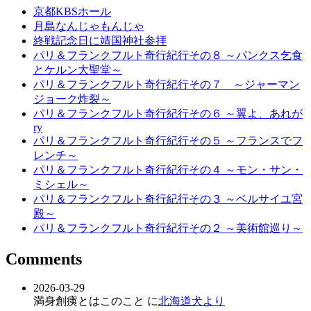
京都KBSホール
月島なんじゃもんじゃ
終戦記念日に靖国神社参拝
パリ＆フランクフルト奇行紀行その８ ～パンクス乞食
とケルン大聖堂～
パリ＆フランクフルト奇行紀行その７ ～ジャーマン
ジョーク炸裂～
パリ＆フランクフルト奇行紀行その６ ～翼よ、あれが
ry
パリ＆フランクフルト奇行紀行その５ ～フランスでフ
レンチ～
パリ＆フランクフルト奇行紀行その４ ～モン・サン・
ミシェル～
パリ＆フランクフルト奇行紀行その３ ～ベルサイユ宮
殿～
パリ＆フランクフルト奇行紀行その２ ～美術館巡り～
Comments
2026-03-29
満身創痍とはこのこと に
北海道犬より