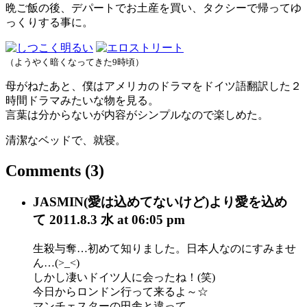
晩ご飯の後、デパートでお土産を買い、タクシーで帰ってゆ
っくりする事に。
（ようやく暗くなってきた9時頃）
母がねたあと、僕はアメリカのドラマをドイツ語翻訳した２
時間ドラマみたいな物を見る。
言葉は分からないが内容がシンプルなので楽しめた。
清潔なベッドで、就寝。
Comments
(3)
JASMIN(愛は込めてないけど)
より愛を込め
て
2011.8.3 水 at 06:05 pm
生殺与奪…初めて知りました。日本人なのにすみませ
ん…(>_<)
しかし凄いドイツ人に会ったね！(笑)
今日からロンドン行って来るよ～☆
マンチェスターの田舎と違って、