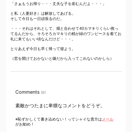
「さぁもうお帰り・・・丈夫な子を産むんだよ・・・」
と私（人妻好き）は解放してあげる。
そして今日も一日頑張るのだ。
・・・それはそれとして、畑と合わせて40カマキリくらい救っ
てるんだから、そろそろカマキリの精が緑のワンピースを着てお
礼に来てもいい頃なんだけど・・・。
とりあえず今日も早く帰って寝よう。
（窓を開けておかないと鎌だから入ってこれないのかしら）
Comments
(0)
素敵かつたまに卑猥なコメントをどうぞ。
※恥ずかしくて書き込めない！ってシャイな貴方は
メール
がお勧め！