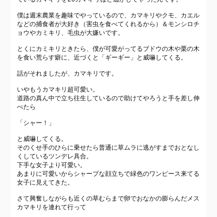
僕は週末農業を趣味でやっているので、カマキリやクモ、カエル
などの捕食者が大好き
（害虫を食べてくれるから）
＆モンシロチ
ョウやカミキリ、毛虫が大嫌いです。
とくにカミキリときたら、僕が可愛がってるブドウの木や栗の木
を食い荒らす癖に、近づくと「ギーギー」と威嚇してくる。
話がそれましたが、カマキリです。
いやもうカマキリ超可愛い。
道路の真ん中で立ち往生しているので助けてやろうと手を差し伸
べたら
「シャー！」
と威嚇してくる。
そのくせ手のひらに乗せたら普通に草ムラに逃がすまでおとなし
くしているツンデレ具合。
下手な女子より可愛い。
あまりに可愛いからシャープな顔立ちで緑色のワンピース来てる
女子に見えてきた。
さて興奮しながらも近くの草むらまで卵でおなかの膨らんだメス
カマキリを連れて行って