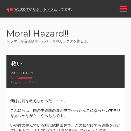
WEB製作
や
サポートドラム
してます。
Moral Hazard!!
ドラマーが音楽やホームページやガラクタを作るよ。
救い
2011.11.04 Fri
No Comment
駄日記
カマキリ
俺はお前を救えなかった・・・。
こんにちは、雨の中道路の真ん中でぺったんこになった
カマキリ
を見つめながら、やっちんです。
いや僕の住んでいる町は結構田舎で、この秋だけでも道路を歩い
ているカマキリを20カマキリほど逃がしてやったんです。