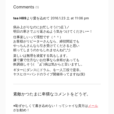
Comments
(1)
tea H89
より愛を込めて
2016.1.23 土 at 11:06 pm
病み上がりなのにお忙しそう(つД`)ノ
明日の寒さでぶり返さぬよう気をつけてくださいー！
仕事楽しいって理想です（＾＾）
お客様がリピーターさんなら、締切間近でも
やっちんさんなら引き受けてくださると思い
頼ってしまうのかもしれませんね(^_^;)
楽しいは無理を凌駕する気もします。
嫌で嫌で仕方ないお仕事なら余裕があっても
体調崩しそう( ﾟдﾟ)病は気からと言いますし。
ギターにダンスにドラム、を一人三役で是非。
ヤスヒローバンドのライブ開催待ってますね(笑)
素敵かつたまに卑猥なコメントをどうぞ。
※恥ずかしくて書き込めない！ってシャイな貴方は
メール
がお勧め！