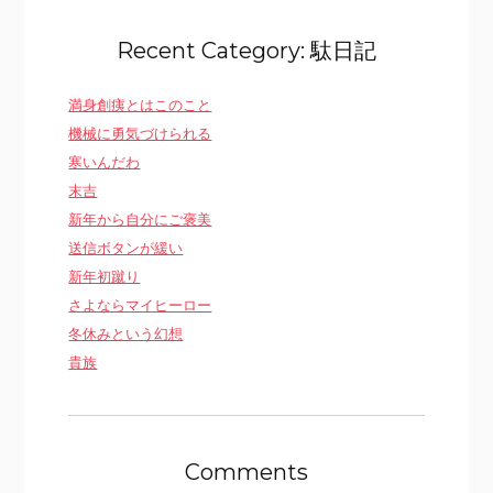
Recent Category: 駄日記
満身創痍とはこのこと
機械に勇気づけられる
寒いんだわ
末吉
新年から自分にご褒美
送信ボタンが緩い
新年初蹴り
さよならマイヒーロー
冬休みという幻想
貴族
Comments