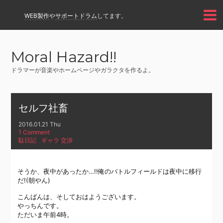
WEB製作
や
サポートドラム
してます。
Moral Hazard!!
ドラマーが音楽やホームページやガラクタを作るよ。
セルフ社畜
2016.01.21 Thu
1 Comment
駄日記
ギャラ
,
交渉
そうか、夜中があったか…!!俺のバトルフィールドは夜中に移行
だ!(朝やん)
こんばんは、そしておはようございます。
やっちんです。
ただいま午前4時。