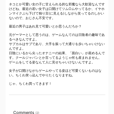
ネコとか可愛い女の子に甘えられる的な邪魔なら大歓迎なんです
けどね、最近の若い女子は口開けてツム○ムやってるか、イヤホ
ンマイクぶら下げて独り言(に見える)しながら笑ってるのしかい
ないので、おじさん不安です。
最近の男子はあれ見て可愛いとか思うんだろか？
元ゲーマーとして思うのは、ゲームなんてのは日陰者の趣味であ
るべきなんですよ。
サブカルはサブであり、大手を振って大通りを歩いちゃいけない
んですよ。
日陰にいるから尖ったオナニーの結果、「面白い」が産めるんで
す。クールジャパンとか言ってるようじゃ何も産まれません。
ゲームをしてる姿なんて人に見せちゃいけないんですよ。
女子が口開けながらゲームやってる姿ほど可愛くないものはな
い。ちくわ突っ込んでやりたくなりますね。
じゃ、ちくわ買ってきます！
Comments
(2)