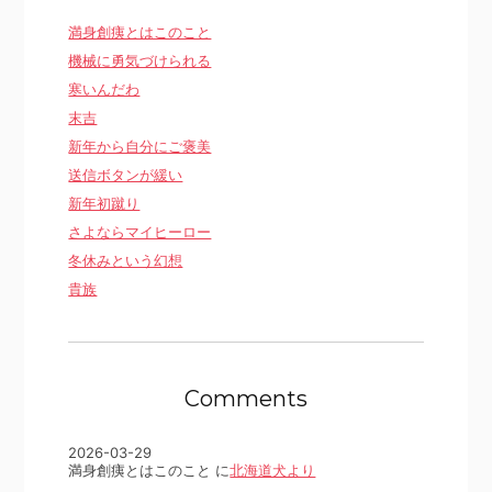
満身創痍とはこのこと
機械に勇気づけられる
寒いんだわ
末吉
新年から自分にご褒美
送信ボタンが緩い
新年初蹴り
さよならマイヒーロー
冬休みという幻想
貴族
Comments
2026-03-29
満身創痍とはこのこと に
北海道犬より