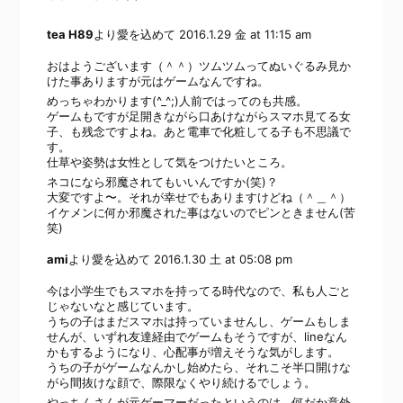
tea H89
より愛を込めて
2016.1.29 金 at 11:15 am
おはようございます（＾＾）ツムツムってぬいぐるみ見か
けた事ありますが元はゲームなんですね。
めっちゃわかります(^_^;)人前ではってのも共感。
ゲームもですが足開きながら口あけながらスマホ見てる女
子、も残念ですよね。あと電車で化粧してる子も不思議で
す。
仕草や姿勢は女性として気をつけたいところ。
ネコになら邪魔されてもいいんですか(笑)？
大変ですよ〜。それが幸せでもありますけどね（＾＿＾）
イケメンに何か邪魔された事はないのでピンときません(苦
笑)
ami
より愛を込めて
2016.1.30 土 at 05:08 pm
今は小学生でもスマホを持ってる時代なので、私も人ごと
じゃないなと感じています。
うちの子はまだスマホは持っていませんし、ゲームもしま
せんが、いずれ友達経由でゲームもそうですが、lineなん
かもするようになり、心配事が増えそうな気がします。
うちの子がゲームなんかし始めたら、それこそ半口開けな
がら間抜けな顔で、際限なくやり続けるでしょう。
やっちんさんが元ゲーマーだったというのは、何だか意外