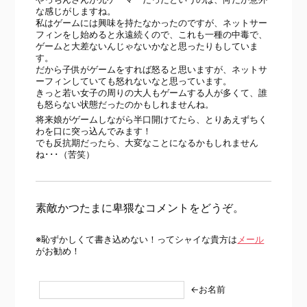
な感じがしますね。
私はゲームには興味を持たなかったのですが、ネットサー
フィンをし始めると永遠続くので、これも一種の中毒で、
ゲームと大差ないんじゃないかなと思ったりもしていま
す。
だから子供がゲームをすれば怒ると思いますが、ネットサ
ーフィンしていても怒れないなと思っています。
きっと若い女子の周りの大人もゲームする人が多くて、誰
も怒らない状態だったのかもしれませんね。
将来娘がゲームしながら半口開けてたら、とりあえずちく
わを口に突っ込んでみます！
でも反抗期だったら、大変なことになるかもしれません
ね･･･（苦笑）
素敵かつたまに卑猥なコメントをどうぞ。
※恥ずかしくて書き込めない！ってシャイな貴方は
メール
がお勧め！
←お名前