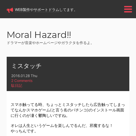
WEB製作
や
サポートドラム
してます。
Moral Hazard!!
ドラマーが音楽やホームページやガラクタを作るよ。
ミスタッチ
2016.01.28 Thu
2 Comments
駄日記
スマホ触ってる時、ちょっとミスタッチしたら広告触ってしまっ
てなんかスマホゲーム(と言う名のパチンコ)のインストール画面
に行くのが凄く鬱陶しいですね。
オレは人生というゲームを楽しんでるんだ、邪魔するな！
やっちんです。