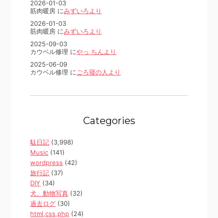
2026-01-03
筋肉暖房 に
みずいろより
2026-01-03
筋肉暖房 に
みずいろより
2025-09-03
カウベル修理 に
やっ ちんより
2025-06-09
カウベル修理 に
ごろ寝の人より
Categories
駄日記
(3,998)
Music
(141)
wordpress
(42)
旅行記
(37)
DIY
(34)
犬、動物写真
(32)
過去ログ
(30)
html,css,php
(24)