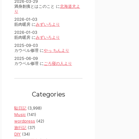
2026-03-29
満身創痍とはこのこと に
北海道犬よ
り
2026-01-03
筋肉暖房 に
みずいろより
2026-01-03
筋肉暖房 に
みずいろより
2025-09-03
カウベル修理 に
やっ ちんより
2025-06-09
カウベル修理 に
ごろ寝の人より
Categories
駄日記
(3,998)
Music
(141)
wordpress
(42)
旅行記
(37)
DIY
(34)