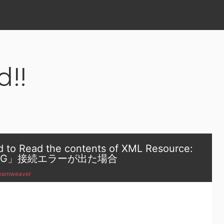
d!!
o Read the contents of XML Resource:
DIALOG」接続エラーが出た場合
eamweaver