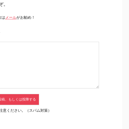
ぞ。
方は
メール
がお勧め！
前
注意ください。（スパム対策）