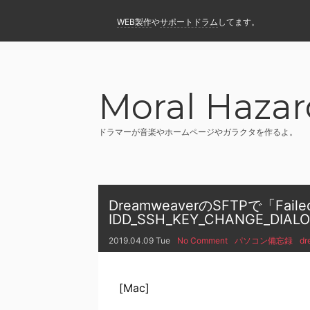
WEB製作
や
サポートドラム
してます。
Moral Hazar
ドラマーが音楽やホームページやガラクタを作るよ。
DreamweaverのSFTPで「Failed t
IDD_SSH_KEY_CHANGE_
2019.04.09 Tue
No Comment
パソコン備忘録
dr
[Mac]