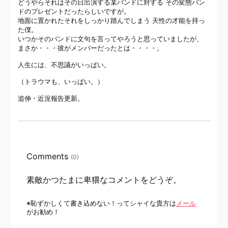
どうやらそれはその日出演する某バンドに対する その変態バン
ドのプレゼントだったらしいですが。
地面に置かれたそれをしっかり踏んでしまう 天性の才能を持っ
た僕。
いつかそのバンドに文句を言ってやろうと思っていましたが、
まさか・・・彼がメンバーだったとは・・・・。
人生には、不思議がいっぱい。
（トラウマも、いっぱい。）
追伸・近況報告更新。
Comments
(0)
素敵かつたまに卑猥なコメントをどうぞ。
※恥ずかしくて書き込めない！ってシャイな貴方は
メール
がお勧め！