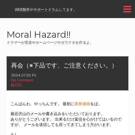
WEB製作
や
サポートドラム
してます。
Moral Hazard!!
ドラマーが音楽やホームページやガラクタを作るよ。
再会（※下品です、ご注意ください。）
2004.01.30 Fri
No Comment
駄日記
こんばんわ、やっちんです。 最初に
業務連絡
をば。
最近沢山のメールや書き込みをいただいております。
ありがとうございます。 出来るだけ返信を心がけてはいるので
すが、 メールを送信しても戻ってきてしまう方がいます。
もし、