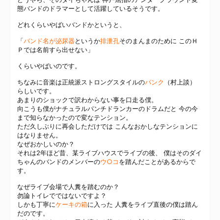
態バンドのドラマーとして活躍しているそうです。
どれくらいやばいバンドかというと、
「
バンド名が泌尿器
というか
排泄孔
そのまんまのために このＨ
Ｐでは名前すら出せない」
くらいやばいのです。
ちなみに音楽は正統派ストロングスタイルの
パンク
（村上談）
らしいです。
あまりのショックで訳わからない事を口走る僕。
向こうも僕がナチュラルパンチドランカーのドラムだと 今の今
まで知らなかったので変なテンション。
ただ久しぶりに再会しただけでは こんなおかしなテンションに
はなりません。
なぜおかしいのか？
それは2年ほど昔、某ライブハウスでライブの後、 僕はそのダイ
ちゃんのバンドのメンバーの
ウ○コ
を踏んだことがあるからで
す。
なぜライブ会場で人糞を踏むのか？
勿論トイレでではないですよ？
しかも丁寧に
ケーキの箱
に入った 人糞をライブ直後の僕は踏ん
だのです。