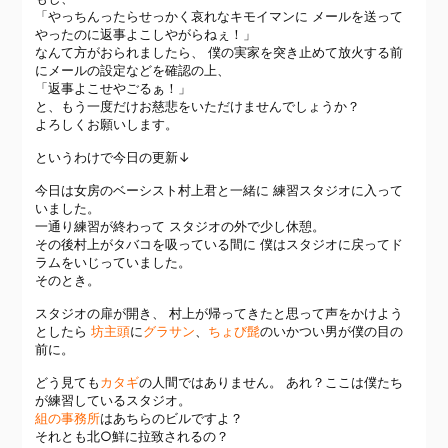
「やっちんったらせっかく哀れなキモイマンに メールを送って
やったのに返事よこしやがらねぇ！」
なんて方がおられましたら、 僕の実家を突き止めて放火する前
にメールの設定などを確認の上、
「返事よこせやごるぁ！」
と、もう一度だけお慈悲をいただけませんでしょうか？
よろしくお願いします。
というわけで今日の更新↓
今日は女房のベーシスト村上君と一緒に 練習スタジオに入って
いました。
一通り練習が終わって スタジオの外で少し休憩。
その後村上がタバコを吸っている間に 僕はスタジオに戻ってド
ラムをいじっていました。
そのとき。
スタジオの扉が開き、 村上が帰ってきたと思って声をかけよう
としたら
坊主頭
に
グラサン
、
ちょび髭
のいかつい男が僕の目の
前に。
どう見ても
カタギ
の人間ではありません。 あれ？ここは僕たち
が練習しているスタジオ。
組の事務所
はあちらのビルですよ？
それとも北○鮮に拉致されるの？