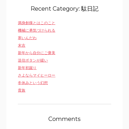
Recent Category: 駄日記
満身創痍とはこのこと
機械に勇気づけられる
寒いんだわ
末吉
新年から自分にご褒美
送信ボタンが緩い
新年初蹴り
さよならマイヒーロー
冬休みという幻想
貴族
Comments