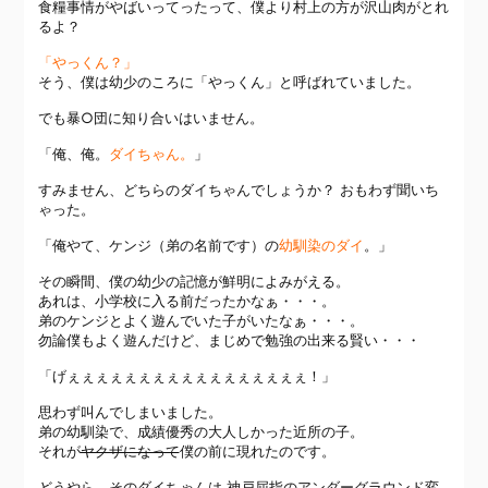
食糧事情がやばいってったって、僕より村上の方が沢山肉がとれ
るよ？
「やっくん？」
そう、僕は幼少のころに「やっくん」と呼ばれていました。
でも暴○団に知り合いはいません。
「俺、俺。
ダイちゃん。
」
すみません、どちらのダイちゃんでしょうか？ おもわず聞いち
ゃった。
「俺やて、ケンジ（弟の名前です）の
幼馴染のダイ
。」
その瞬間、僕の幼少の記憶が鮮明によみがえる。
あれは、小学校に入る前だったかなぁ・・・。
弟のケンジとよく遊んでいた子がいたなぁ・・・。
勿論僕もよく遊んだけど、まじめで勉強の出来る賢い・・・
「げぇぇぇぇぇぇぇぇぇぇぇぇぇぇぇぇぇ！」
思わず叫んでしまいました。
弟の幼馴染で、成績優秀の大人しかった近所の子。
それが
ヤクザになって
僕の前に現れたのです。
どうやら、そのダイちゃんは 神戸屈指のアンダーグラウンド変