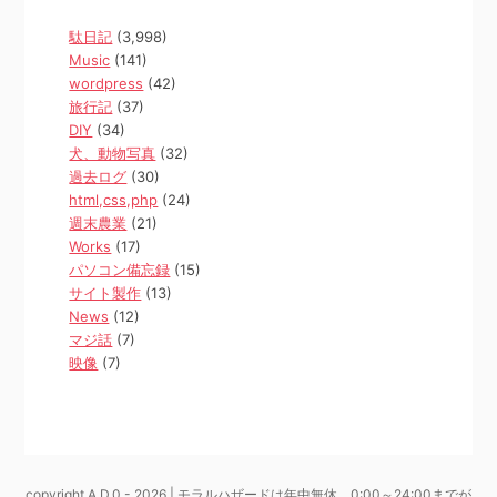
駄日記
(3,998)
Music
(141)
wordpress
(42)
旅行記
(37)
DIY
(34)
犬、動物写真
(32)
過去ログ
(30)
html,css,php
(24)
週末農業
(21)
Works
(17)
パソコン備忘録
(15)
サイト製作
(13)
News
(12)
マジ話
(7)
映像
(7)
copyright A.D.0 - 2026 | モラルハザードは年中無休、0:00～24:00までが