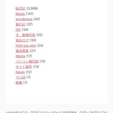
駄日記
(3,998)
Music
(141)
wordpress
(42)
旅行記
(37)
DIY
(34)
犬、動物写真
(32)
過去ログ
(30)
html,css,php
(24)
週末農業
(21)
Works
(17)
パソコン備忘録
(15)
サイト製作
(13)
News
(12)
マジ話
(7)
映像
(7)
copyright A.D.0 - 2026 | モラルハザードは年中無休、0:00～24:00までが