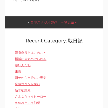
«
自宅スタジオ製作！～第五章～
|
Recent Category: 駄日記
満身創痍とはこのこと
機械に勇気づけられる
寒いんだわ
末吉
新年から自分にご褒美
送信ボタンが緩い
新年初蹴り
さよならマイヒーロー
冬休みという幻想