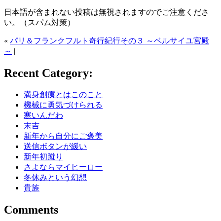
日本語が含まれない投稿は無視されますのでご注意くださ
い。（スパム対策）
«
パリ＆フランクフルト奇行紀行その３ ～ベルサイユ宮殿
～
|
Recent Category:
満身創痍とはこのこと
機械に勇気づけられる
寒いんだわ
末吉
新年から自分にご褒美
送信ボタンが緩い
新年初蹴り
さよならマイヒーロー
冬休みという幻想
貴族
Comments