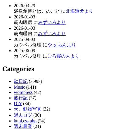
2026-03-29
満身創痍とはこのこと に
北海道犬より
2026-01-03
筋肉暖房 に
みずいろより
2026-01-03
筋肉暖房 に
みずいろより
2025-09-03
カウベル修理 に
やっ ちんより
2025-06-09
カウベル修理 に
ごろ寝の人より
Categories
駄日記
(3,998)
Music
(141)
wordpress
(42)
旅行記
(37)
DIY
(34)
犬、動物写真
(32)
過去ログ
(30)
html,css,php
(24)
週末農業
(21)