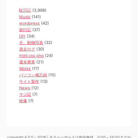
駄日記
(3,998)
Music
(141)
wordpress
(42)
旅行記
(37)
DIY
(34)
犬、動物写真
(32)
過去ログ
(30)
html,css,php
(24)
週末農業
(21)
Works
(17)
パソコン備忘録
(15)
サイト製作
(13)
News
(12)
マジ話
(7)
映像
(7)
copyright A.D.0 - 2026 | モラルハザードは年中無休、0:00～24:00までが