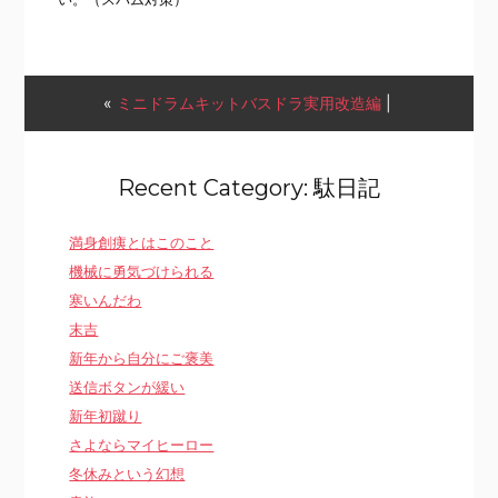
«
ミニドラムキットバスドラ実用改造編
|
Recent Category: 駄日記
満身創痍とはこのこと
機械に勇気づけられる
寒いんだわ
末吉
新年から自分にご褒美
送信ボタンが緩い
新年初蹴り
さよならマイヒーロー
冬休みという幻想