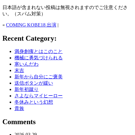
日本語が含まれない投稿は無視されますのでご注意くださ
い。（スパム対策）
«
COMING KOBE18 出演
|
Recent Category:
満身創痍とはこのこと
機械に勇気づけられる
寒いんだわ
末吉
新年から自分にご褒美
送信ボタンが緩い
新年初蹴り
さよならマイヒーロー
冬休みという幻想
貴族
Comments
2026-03-29