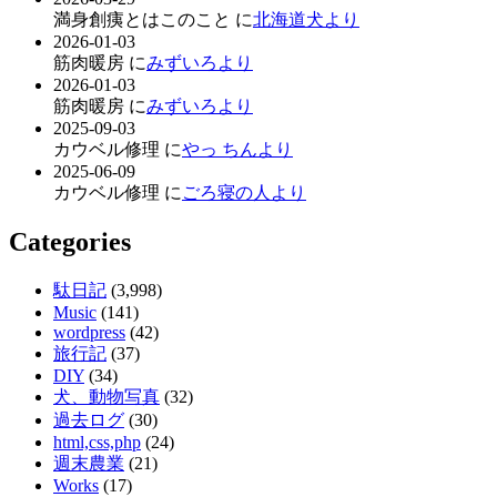
満身創痍とはこのこと に
北海道犬より
2026-01-03
筋肉暖房 に
みずいろより
2026-01-03
筋肉暖房 に
みずいろより
2025-09-03
カウベル修理 に
やっ ちんより
2025-06-09
カウベル修理 に
ごろ寝の人より
Categories
駄日記
(3,998)
Music
(141)
wordpress
(42)
旅行記
(37)
DIY
(34)
犬、動物写真
(32)
過去ログ
(30)
html,css,php
(24)
週末農業
(21)
Works
(17)