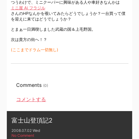
つうわけで、ミニクーパーに興味がある人や車好きなんかは
ミニ屋 Ai フラジル
さんのHPなんかを覗いてみたらどうでしょうか？一台買って僕
を迎えに来てはどうでしょうか？
とまぁ一日満喫しました武蔵の国＆上毛野国。
次は貴方の街へ！？
(ここまでドラム一切無し)
Comments
(0)
コメントする
富士山登頂記2
2008.07.02 Wed
No Comment