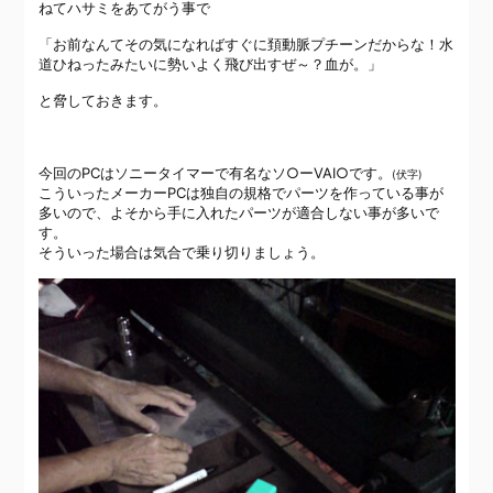
ねてハサミをあてがう事で
「お前なんてその気になればすぐに頚動脈プチーンだからな！水
道ひねったみたいに勢いよく飛び出すぜ～？血が。」
と脅しておきます。
今回のPCはソニータイマーで有名なソ○ーVAI○です。
(伏字)
こういったメーカーPCは独自の規格でパーツを作っている事が
多いので、よそから手に入れたパーツが適合しない事が多いで
す。
そういった場合は気合で乗り切りましょう。