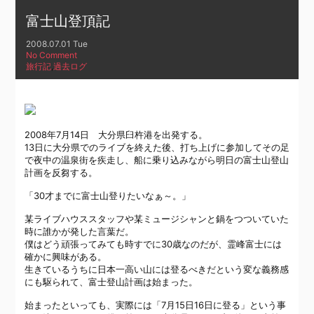
富士山登頂記
2008.07.01 Tue
No Comment
旅行記
,
過去ログ
2008年7月14日 大分県臼杵港を出発する。
13日に大分県でのライブを終えた後、打ち上げに参加してその足
で夜中の温泉街を疾走し、船に乗り込みながら明日の富士山登山
計画を反芻する。
「30才までに富士山登りたいなぁ～。」
某ライブハウススタッフや某ミュージシャンと鍋をつついていた
時に誰かが発した言葉だ。
僕はどう頑張ってみても時すでに30歳なのだが、霊峰富士には
確かに興味がある。
生きているうちに日本一高い山には登るべきだという変な義務感
にも駆られて、富士登山計画は始まった。
始まったといっても、実際には「7月15日16日に登る」という事