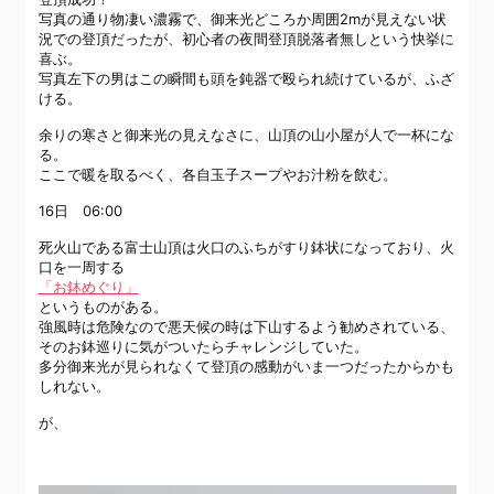
写真の通り物凄い濃霧で、御来光どころか周囲2mが見えない状
況での登頂だったが、初心者の夜間登頂脱落者無しという快挙に
喜ぶ。
写真左下の男はこの瞬間も頭を鈍器で殴られ続けているが、ふざ
ける。
余りの寒さと御来光の見えなさに、山頂の山小屋が人で一杯にな
る。
ここで暖を取るべく、各自玉子スープやお汁粉を飲む。
16日 06:00
死火山である富士山頂は火口のふちがすり鉢状になっており、火
口を一周する
「お鉢めぐり」
というものがある。
強風時は危険なので悪天候の時は下山するよう勧めされている、
そのお鉢巡りに気がついたらチャレンジしていた。
多分御来光が見られなくて登頂の感動がいま一つだったからかも
しれない。
が、