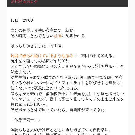
旅行記
,
過去ログ
15日 21:00
自分の身長より狭い寝室にて、就寝。
その瞬間、とんでもない
頭痛
に見舞われる。
ばっちり頂きました、
高山病
。
鈍器で殴られ続けているような痛み
に、布団の中で悶える。
御来光を狙っての起床が午前3時。
とんでもない頭痛により起床はまだかまだかと時計を見るが、全
然進まない。
結局午前2時まで不眠でのた打ち回った後、隣で平気な顔して寝
ている今村メンバーに写メのフォトライトを浴びせるも無反応。
仕方ないので夜風に当たりに外に出る。
僕らは夕方登山で、仮眠後夜中にご来光を見に山小屋を出発とい
うスケジュールだが、夜中に富士を登ってきてそのままご来光を
拝む猛者も沢山いる。
僕がボケっと外で座っていたら、自衛隊が登ってきた。
「休憩準備ー！」
体調らしき人の掛け声とともに通り過ぎていく自衛隊員。
それを見送った後、我が隊のメンバーを起こしに戻った。