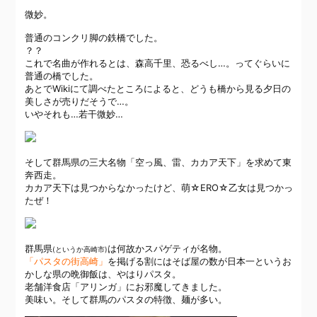
微妙。
普通のコンクリ脚の鉄橋でした。
？？
これで名曲が作れるとは、森高千里、恐るべし…。ってぐらいに
普通の橋でした。
あとでWikiにて調べたところによると、どうも橋から見る夕日の
美しさが売りだそうで…。
いやそれも…若干微妙…
そして群馬県の三大名物「空っ風、雷、カカア天下」を求めて東
奔西走。
カカア天下は見つからなかったけど、萌☆ERO☆乙女は見つかっ
たぜ！
群馬県
は何故かスパゲティが名物。
(というか高崎市)
「パスタの街高崎」
を掲げる割にはそば屋の数が日本一というお
かしな県の晩御飯は、やはりパスタ。
老舗洋食店「アリンガ」にお邪魔してきました。
美味い。そして群馬のパスタの特徴、麺が多い。