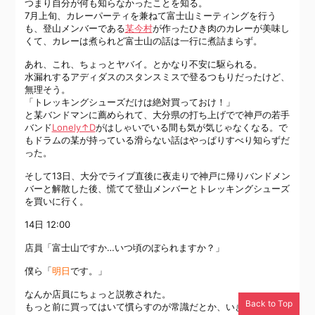
つまり自分が何も知らなかったことを知る。
7月上旬、カレーパーティを兼ねて富士山ミーティングを行う
も、登山メンバーである
某今村
が作ったひき肉のカレーが美味し
くて、カレーは煮られど富士山の話は一行に煮詰まらず。
あれ、これ、ちょっとヤバイ。とかなり不安に駆られる。
水漏れするアディダスのスタンスミスで登るつもりだったけど、
無理そう。
「トレッキングシューズだけは絶対買っておけ！」
と某バンドマンに薦められて、大分県の打ち上げでで神戸の若手
バンド
Lonely↑D
がはしゃいでいる間も気が気じゃなくなる。で
もドラムの某が持っている滑らない話はやっぱりすべり知らずだ
った。
そして13日、大分でライブ直後に夜走りで神戸に帰りバンドメン
バーと解散した後、慌てて登山メンバーとトレッキングシューズ
を買いに行く。
14日 12:00
店員「富士山ですか…いつ頃のぼられますか？」
僕ら「
明日
です。」
なんか店員にちょっと説教された。
Back to Top
もっと前に買ってはいて慣らすのが常識だとか、いきなり履いた