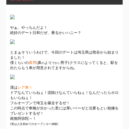
やぁ、やっちんだよ！
絶好のデート日和だぜ、乗るかいハニー？
とまぁそういうわけで、今回のデートは埼玉県は熊谷から始まり
ました！
僕くらいの
鼻男
(鼻
より
男子)クラスになってくると、駅を
の
でかい
出たらもう車が用意されてますからね。
漢は
レア車！
ドアなんていらねぇ！泥除けなんていらねぇ！なんだったらホロ
もいらねぇ！
フルオープンで埼玉を爆走するぜ！
この時点で車種が分かった君には厚いベーゼと
法要
もとい抱擁を
プレゼントするぜ！
南無阿弥陀～！
(実は人生初めてのオープンカー体験)