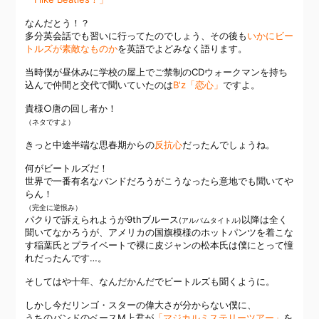
なんだとう！？
多分英会話でも習いに行ってたのでしょう、その後も
いかにビー
トルズが素敵なものか
を英語でよどみなく語ります。
当時僕が昼休みに学校の屋上でご禁制のCDウォークマンを持ち
込んで仲間と交代で聞いていたのは
B'z「恋心」
ですよ。
貴様○唐の回し者か！
（ネタですよ）
きっと中途半端な思春期からの
反抗心
だったんでしょうね。
何がビートルズだ！
世界で一番有名なバンドだろうがこうなったら意地でも聞いてや
らん！
（完全に逆恨み）
パクりで訴えられようが9thブルース
以降は全く
(アルバムタイトル)
聞いてなかろうが、アメリカの国旗模様のホットパンツを着こな
す稲葉氏とプライベートで裸に皮ジャンの松本氏は僕にとって憧
れだったんです…。
そしてはや十年、なんだかんだでビートルズも聞くように。
しかし今だリンゴ・スターの偉大さが分からない僕に、
うちのバンドのベースM上君が
「マジカルミステリーツアー」
を