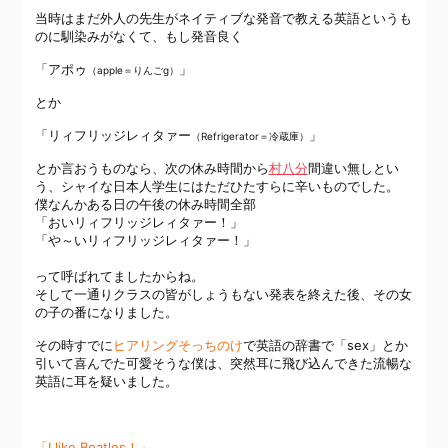
当時はまだ外人の先生がネイティブな発音で教える英語というも
のに馴染みがなくて、もし発音良く
「アポゥ
」
（apple＝りんごg）
とか
「リィフリッジレィタァー
」
（Refrigerator＝冷蔵庫）
とか言おうものなら、次の休み時間から
村八分
間違い無しとい
う、シャイな日本人学生にはただひたすらに辛いものでした。
僕なんかある日の午後の休み時間全部
「おいリィフリッジレィタァー！」
「や～いリィフリッジレィタァー！」
って呼ばれてましたからね。
そして一通りクラスの皆がしょうもない発表を終えた後、その女
の子の番になりました。
その時すでに
ヒアリングそっちのけ
で英語の辞書で「sex」とか
引いて喜んでた可愛そうな僕は、突然耳に飛び込んできた流暢な
英語に耳を疑いました。
「I like Beatles！」