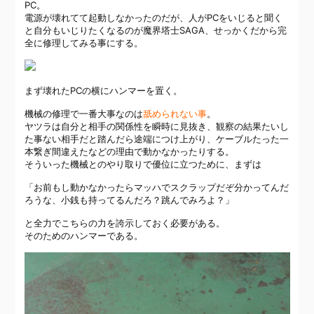
PC。
電源が壊れてて起動しなかったのだが、人がPCをいじると聞く
と自分もいじりたくなるのが魔界塔士SAGA、せっかくだから完
全に修理してみる事にする。
まず壊れたPCの横にハンマーを置く。
機械の修理で一番大事なのは
舐められない事
。
ヤツラは自分と相手の関係性を瞬時に見抜き、観察の結果たいし
た事ない相手だと踏んだら途端につけ上がり、ケーブルたった一
本繋ぎ間違えたなどの理由で動かなかったりする。
そういった機械とのやり取りで優位に立つために、まずは
「お前もし動かなかったらマッハでスクラップだぞ分かってんだ
ろうな、小銭も持ってるんだろ？跳んでみろよ？」
と全力でこちらの力を誇示しておく必要がある。
そのためのハンマーである。