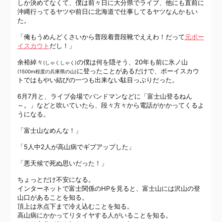
しか決めてなくて、僕は前々日に大分県でライブ、他にも直前に
沖縄行ってるヤツや前日に北海道で仕事してるヤツなんかもい
た。
「俺もうめんどくさいから普段着普段靴でええわ！だって
元ボー
イスカウト
だし！」
余裕綽々
の僕は何を隠そう、20年も前に氷ノ山
(しゃくしゃく)
に登ったことがあるだけで、ボーイスカウ
(1500m程度の兵庫県の山)
トではもやい結びの一つも出来ない駄目っぷりだった。
6月7月と、ライブ会場でバンドマンなどに「富士山登るねん
～。」などと吹いていたら、段々方々から電話がかかってくるよ
うになる。
「富士山なめんな！」
「5人中2人が高山病でギブアップした」
「悪天候で死ぬ思いだった！」
ちょっとだけ不安になる。
インターネットで富士関係のHPを見ると、富士山には沢山の登
山口があることを知る。
頂上は氷点下まで冷え込むことを知る。
高山病にかかってリタイヤする人がいることを知る。