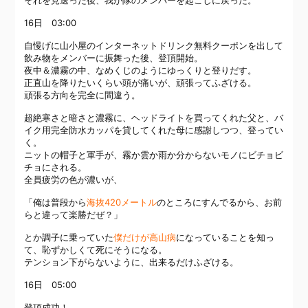
16日 03:00
自慢げに山小屋のインターネットドリンク無料クーポンを出して
飲み物をメンバーに振舞った後、登頂開始。
夜中＆濃霧の中、なめくじのようにゆっくりと登りだす。
正直山を降りたいくらい頭が痛いが、頑張ってふざける。
頑張る方向を完全に間違う。
超絶寒さと暗さと濃霧に、ヘッドライトを買ってくれた父と、バ
イク用完全防水カッパを貸してくれた母に感謝しつつ、登ってい
く。
ニットの帽子と軍手が、霧か雲か雨か分からないモノにビチョビ
チョにされる。
全員疲労の色が濃いが、
「俺は普段から
海抜420メートル
のところにすんでるから、お前
らと違って楽勝だぜ？」
とか調子に乗っていた
僕だけが高山病
になっていることを知っ
て、恥ずかしくて死にそうになる。
テンション下がらないように、出来るだけふざける。
16日 05:00
登頂成功！