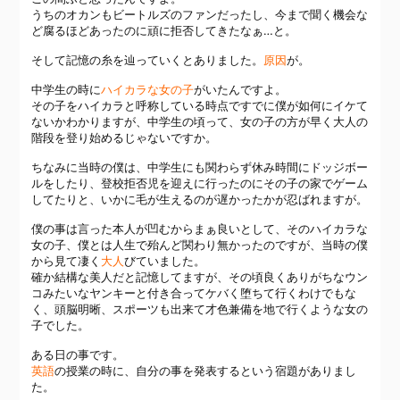
うちのオカンもビートルズのファンだったし、今まで聞く機会な
ど腐るほどあったのに頑に拒否してきたなぁ…と。
そして記憶の糸を辿っていくとありました。
原因
が。
中学生の時に
ハイカラな女の子
がいたんですよ。
その子をハイカラと呼称している時点ですでに僕が如何にイケて
ないかわかりますが、中学生の頃って、女の子の方が早く大人の
階段を登り始めるじゃないですか。
ちなみに当時の僕は、中学生にも関わらず休み時間にドッジボー
ルをしたり、登校拒否児を迎えに行ったのにその子の家でゲーム
してたりと、いかに毛が生えるのが遅かったかが忍ばれますが。
僕の事は言った本人が凹むからまぁ良いとして、そのハイカラな
女の子、僕とは人生で殆んど関わり無かったのですが、当時の僕
から見て凄く
大人
びていました。
確か結構な美人だと記憶してますが、その頃良くありがちなウン
コみたいなヤンキーと付き合ってケバく堕ちて行くわけでもな
く、頭脳明晰、スポーツも出来て才色兼備を地で行くような女の
子でした。
ある日の事です。
英語
の授業の時に、自分の事を発表するという宿題がありまし
た。