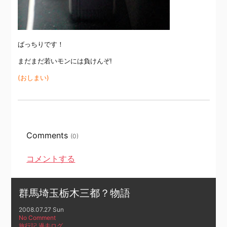
ばっちりです！
まだまだ若いモンには負けんぞ!
(おしまい)
Comments
(0)
コメントする
群馬埼玉栃木三都？物語
2008.07.27 Sun
No Comment
旅行記
,
過去ログ