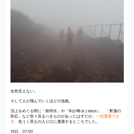
全然見えない。
そして人が飛んでいくほどの強風。
頂上をめぐる間に「銀明水」や「剣が峰
」、「釈迦の
(富士測候所)
割石」など色々見るべきものがあったはずだが、
一切遭遇でき
ず。
危うく冥土の入り口に遭遇するところでした。
16日 07:00