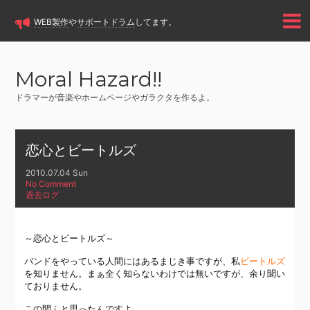
WEB製作
や
サポートドラム
してます。
Moral Hazard!!
ドラマーが音楽やホームページやガラクタを作るよ。
恋心とビートルズ
2010.07.04 Sun
No Comment
過去ログ
～恋心とビートルズ～
バンドをやっている人間にはあるまじき事ですが、私
ビートルズ
を知りません。まぁ全く知らないわけでは無いですが、余り聞い
ておりません。
この間ふと思ったんですよ。