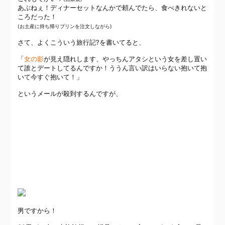
あぶねぇ！ディナーセットなんかで頼んでたら、食べきれないと
ころだった！
(お土産に持ち帰りプリンを注文しながら)
さて、よくこういう旅行記?を書いてると、
「
女の影
が見え隠れします、やっちんアタシという女を差し置い
て誰とデートしてるんですか！ううん言い訳はいらない抱いて抱
いて今すぐ抱いて！」
というメールが殺到するんですが、
男ですから！