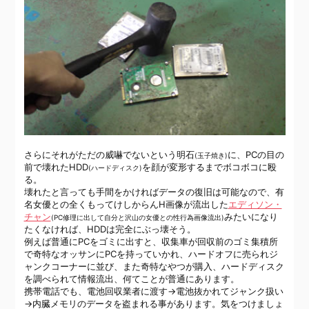
さらにそれがただの威嚇でないという明石
に、PCの目の
(玉子焼き)
前で壊れたHDD
を顔が変形するまでボコボコに殴
(ハードディスク)
る。
壊れたと言っても手間をかければデータの復旧は可能なので、有
名女優との全くもってけしからんH画像が流出した
エディソン・
チャン
みたいになり
(PC修理に出して自分と沢山の女優との性行為画像流出)
たくなければ、HDDは完全にぶっ壊そう。
例えば普通にPCをゴミに出すと、収集車が回収前のゴミ集積所
で奇特なオッサンにPCを持っていかれ、ハードオフに売られジ
ャンクコーナーに並び、また奇特なやつが購入、ハードディスク
を調べられて情報流出、何てことが普通にあります。
携帯電話でも、電池回収業者に渡す→電池抜かれてジャンク扱い
→内臓メモリのデータを盗まれる事があります。気をつけましょ