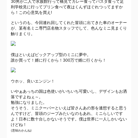
30男が二人で水族館行って橋見てカレー食ってパスタ食って足
利学校見に行ってプリン食べて
夜はくんずほぐれつって
ますか
ら！この心意気を買え!
というのも、今回連れ回してくれた冒頭に出てきた車のオーナー
が、某有名ミニ専門店名物スタッフでして、色んなミニ見まくり
触りまくり。
僕はといえばピックアップ型のミニに夢中。
誰か買って！婿に行くから！300万で婿に行くから！
ウホッ、良いエンジン！
いやぁあっちの国は色使いがいちいち可愛いし、デザインもお洒
落ですよねぇ～。
勉強になりました。
そうそう、ミニクーパーといえば皆さんあの形を連想すると思う
んですけど、冒頭のジープみたいなのもあれ、ミニらしいです
よ！日本に数十台しかないそうです。僕は世界に一人しかいない
けどね！
(意味わかんね)