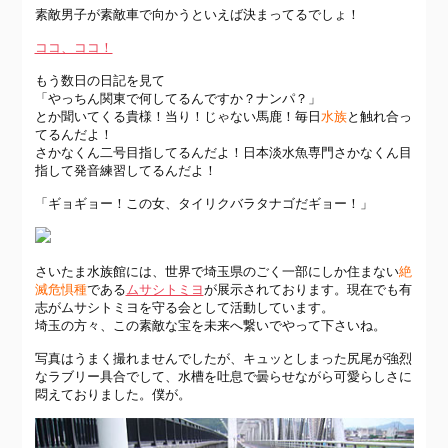
素敵男子が素敵車で向かうといえば決まってるでしょ！
ココ、ココ！
もう数日の日記を見て
「やっちん関東で何してるんですか？ナンパ？」
とか聞いてくる貴様！当り！じゃない馬鹿！毎日
水族
と触れ合っ
てるんだよ！
さかなくん二号目指してるんだよ！日本淡水魚専門さかなくん目
指して発音練習してるんだよ！
「ギョギョー！この女、タイリクバラタナゴだギョー！」
さいたま水族館には、世界で埼玉県のごく一部にしか住まない
絶
滅危惧種
である
ムサシトミヨ
が展示されております。現在でも有
志がムサシトミヨを守る会として活動しています。
埼玉の方々、この素敵な宝を未来へ繋いでやって下さいね。
写真はうまく撮れませんでしたが、キュッとしまった尻尾が強烈
なラブリー具合でして、水槽を吐息で曇らせながら可愛らしさに
悶えておりました。僕が。